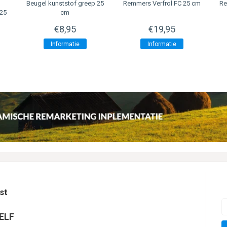
Beugel kunststof greep 25
Remmers Verfrol FC 25 cm
Re
 25
cm
€8,95
€19,95
Informatie
Informatie
st
ELF