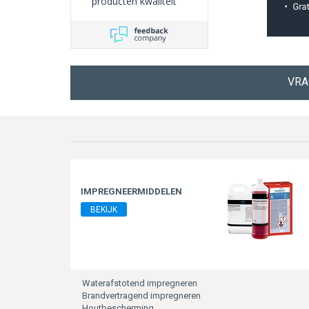
producten kwaliteit
10/10.
VRA
IMPREGNEERMIDDELEN
BEKIJK
Waterafstotend impregneren
Brandvertragend impregneren
Houtbescherming