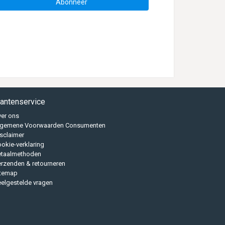
Abonneer
lantenservice
er ons
lgemene Voorwaarden Consumenten
sclaimer
okie-verklaring
etaalmethoden
rzenden & retourneren
itemap
elgestelde vragen