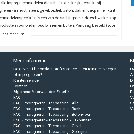
alle impregneermiddelen die u thuis of zakelijk gebruikt bij
neren van hout, steen, gevel, textiel, beton, dak en dakpannen kunt
rmiddelenspecialist is één van de snelst groeiende webwinkels op
roducten voor onderhoud binnen en buiten. Vandaag besteld (voor
Lees meer
ijk het beste impregneermiddel voor uw klus in huis of buiten. Bij de
Meer informatie
K
krijgt, want wij zijn specialist in het aanbieden van
De gevel of betonvloer professioneel laten reinigen, voegen
Ov
, gevelreiniging van hoge kwaliteit.
of impregneren?
A
Klantenservice
Di
n, zijn wij goedkoper dan de bouwmarkt. Ook is het assortiment
Contact
Co
js tegen meer keuze en kwaliteit. Daarom kiest u voor de
Algemene Voorwaarden Zakelijk
B
FAQ
Ve
FAQ - Impregneren - Toepassing - Alle
S
FAQ - Impregneren - Toepassing - Bank
Ve
FAQ - Impregneren - Toepassing - Betonvloer
FAQ - Impregneren - Toepassing - Dakpannen
egneermiddelen bestellen voor uw impregneer of onderhoudsklus.
FAQ - Impregneren - Toepassing - Gevel
al producten die in de top staan, maar dan extra voordelig. Ook
FAQ - Impregneren - Toepassing - Gordijnen