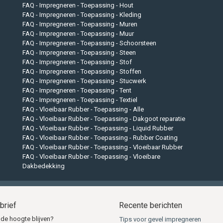
 dan verzenden wij ook vandaag. Want alle impregneerproducten die
FAQ - Impregneren - Toepassing - Hout
FAQ - Impregneren - Toepassing - Kleding
ur, verzenden wij dezelfde dag nog. De meeste bestellingen
FAQ - Impregneren - Toepassing - Muren
rd. Betrouwbaar en snel, daar kunt u van op aan bij de
FAQ - Impregneren - Toepassing - Muur
FAQ - Impregneren - Toepassing - Schoorsteen
FAQ - Impregneren - Toepassing - Steen
adres met echte mensen. Dus heeft u een vraag over een
FAQ - Impregneren - Toepassing - Stof
FAQ - Impregneren - Toepassing - Stoffen
voor zelf voordelig impregneren?
FAQ - Impregneren - Toepassing - Stucwerk
FAQ - Impregneren - Toepassing - Tent
FAQ - Impregneren - Toepassing - Textiel
FAQ - Vloeibaar Rubber - Toepassing - Alle
FAQ - Vloeibaar Rubber - Toepassing - Dakgoot reparatie
FAQ - Vloeibaar Rubber - Toepassing - Liquid Rubber
FAQ - Vloeibaar Rubber - Toepassing - Rubber Coating
 tot 17:00 uur.
FAQ - Vloeibaar Rubber - Toepassing - Vloeibaar Rubber
FAQ - Vloeibaar Rubber - Toepassing - Vloeibare
Dakbedekking
brief
Recente berichten
 de hoogte blijven?
Tips voor gevel impregneren