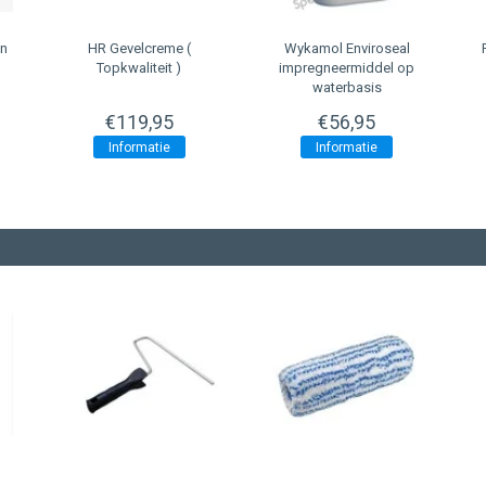
Wykamol
Enviroseal
Remmers
Funcosil OFS
impregneermiddel op
Beton
waterbasis
impregneermiddel
€56,95
€29,95
Informatie
Informatie