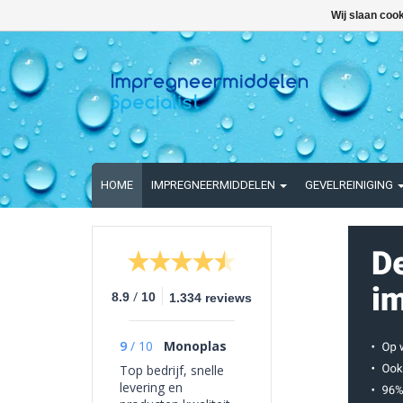
Wij slaan coo
HOME
IMPREGNEERMIDDELEN
GEVELREINIGING
/
8.9
10
1.334 reviews
9
/
10
Monoplas
Top bedrijf, snelle
levering en