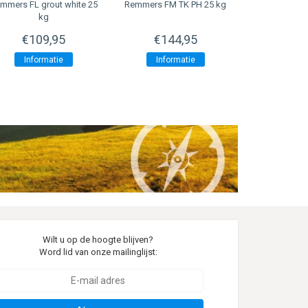
mmers FL grout white 25
Remmers FM TK PH 25 kg
Remmers F
kg
€109,95
€144,95
€12
Informatie
Informatie
Infor
Wilt u op de hoogte blijven?
Word lid van onze mailinglijst: