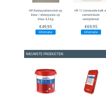
tiemortel op
HR 11 Universele kalk en
HR Gevelcreme (
eenpasta op
cementsluier
Topkwaliteit )
 4,5 kg
verwijderaar
9,95
€69,95
€119,95
rmatie
Informatie
Informatie
NIEUWSTE PRODUCTEN