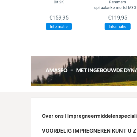
r ( Basic )
Bit 2K
Remmers
spiraalankermortel M30
kg
9,95
€159,95
€119,95
rmatie
Informatie
Informatie
Over ons | Impregneermiddelenspeciali
VOORDELIG IMPREGNEREN KUNT U Z