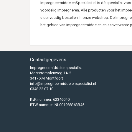
ImpregneermiddelenSpecialist.nl is dé specialist voor 
voordelig impregneren. Alle producten voor het impreg
u eenvoudig bestellen in onze webshop. De Impregnee
het gebied van impregneermiddelen en aanverwante p
15.00 uur) is vandaag verzonden.
Binnen en buiten impregneren
Als u kiest voor voordelig impregneren zoekt u natuurl
Contactgegevens
ImpregneermiddelenSpecialist.nl weet u dat u kwaliteit 
Impregneermiddelenspecialist
impregneermiddelen voor gevelonderhoud, gevelherstel
Mosterdmolenweg 1A-2
3417 XM Montfoort
Omdat wij een groothandel in impregneermiddelen zij
info@impregneermiddelenspecialist.nl
0348 22 07 10
impregneermiddelen bij ons veel groter. Een lagere pri
Impregneermiddelenspecialist.
KvK nummer: 62346040
BTW nummer: NL001988363B45
Betrouwbare webshop
In onze webwinkel kunt u gemakkelijk de juiste impr
Wij leveren de beste merken om te impregneren, allema