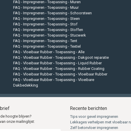
FAQ - Impregneren - Toepassing - Muren
er goed waterafstotend
FAQ - Impregneren - Toepassing - Muur
ilafstotend
FAQ - Impregneren - Toepassing - Schoorsteen
ampdoorlatend
FAQ - Impregneren - Toepassing - Steen
FAQ - Impregneren - Toepassing - Stof
-bestendig
FAQ - Impregneren - Toepassing - Stoffen
treem lange effectiviteit
FAQ - Impregneren - Toepassing - Stucwerk
iverseel voor alle textielsoorten
FAQ - Impregneren - Toepassing - Tent
FAQ - Impregneren - Toepassing - Textiel
 waterbasis
FAQ - Vloeibaar Rubber - Toepassing - Alle
eding blijft na behandeling ademen
FAQ - Vloeibaar Rubber - Toepassing - Dakgoot reparatie
eurloos na droging, na impregneren kan het textiel mogelijk een tint donkerde
FAQ - Vloeibaar Rubber - Toepassing - Liquid Rubber
FAQ - Vloeibaar Rubber - Toepassing - Rubber Coating
mpel en eenvoudig verwerkbaar
FAQ - Vloeibaar Rubber - Toepassing - Vloeibaar Rubber
FAQ - Vloeibaar Rubber - Toepassing - Vloeibare
g impregneren
Dakbedekking
u kunt beginnen met het impregneren van uw kleding dient u ervoor te zorgen
 droog
is. Ook dient de kleding
schoon
te zijn. U zult begrijpen dat als u vuile
en het kleding impregneermiddel niet voldoende zal intrekken. Voor reiniging
brief
Recente berichten
 wij u gebruik te maken van onze speciaal hiervoor ontwikkelde reinigers. O
 de hoogte blijven?
Tips voor gevel impregneren
van onze mailinglijst:
ing is
universeel toepasbaar
voor het:
Lekkages verhelpen met vloeibaar r
Zelf betonvloer impregneren