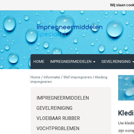
Wij slaan coo
HOME
IMPREGNEERMIDDELEN
GEVELREINIGING
Home
/
Informatie
/
Stof impregneren
/
Kleding
impregneren
IMPREGNEERMIDDELEN
GEVELREINIGING
Kled
VLOEIBAAR RUBBER
Uw kledi
VOCHTPROBLEMEN
zijn oors