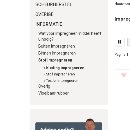
daardoor 
SCHEURHERSTEL
OVERIGE
Impreg
INFORMATIE
Alleen do
Wat voor impregneer middel heeft
blijven. 
u nodig?
kledingfa
Buiten impregneren
van uw k
Binnen impregneren
Pagina 1 
moeten g
Stof impregneren
kleding h
»
Kleding impregneren
Protector
»
Stof impregneren
»
Textiel impregneren
Kledin
Overig
Vloeibaar rubber
Voordat u
echter al
gebruiken
laat name
wasbeurt