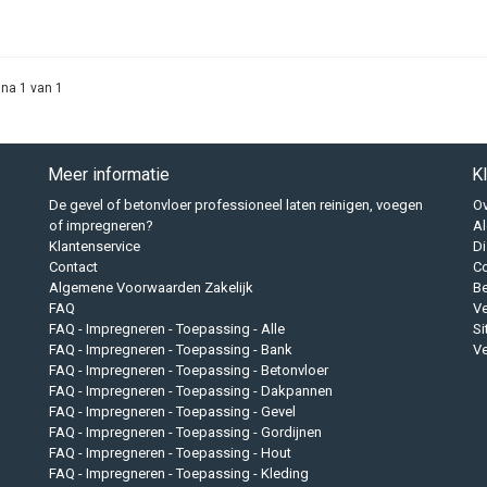
g impregneermiddel voor alle soorten textiel
ing impregneermiddel van Impregneermiddelen Specialist is op
allerlei texti
u ons kleding impregneermiddel of kleding impregneerspray gebruiken op sto
na 1 van 1
 vezels:
tuurlijke vezels (katoen kleding)
nthetische vezels (nylon kleding/ polyester kleding/ polyamide kleding)
Meer informatie
K
mbinatie natuurlijke en synthetische vezels (polycotton kleding= combinatie 
De gevel of betonvloer professioneel laten reinigen, voegen
Ov
of impregneren?
A
wel mengvezels
Klantenservice
Di
aat u zich niets wijs maken! Er zijn leveranciers die per textielsoort een impre
Contact
Co
Algemene Voorwaarden Zakelijk
B
kel prettig voor de verkopende partij. U dient dan immers vaak voor iedere texti
FAQ
Ve
ermiddel aan te schaffen. Ons impregneermiddel voor kleding is universeel en
FAQ - Impregneren - Toepassing - Alle
S
voor vele andere toepassingen op textiel.
FAQ - Impregneren - Toepassing - Bank
Ve
FAQ - Impregneren - Toepassing - Betonvloer
FAQ - Impregneren - Toepassing - Dakpannen
chappen van onze kleding impregneerspray
FAQ - Impregneren - Toepassing - Gevel
FAQ - Impregneren - Toepassing - Gordijnen
appen van ons kleding impregneermiddel:
FAQ - Impregneren - Toepassing - Hout
er hoogwaardige kwaliteit
FAQ - Impregneren - Toepassing - Kleding