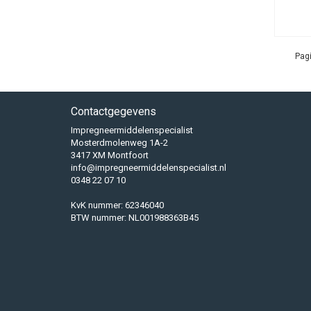
Kledin
Het kled
Zo kunt 
Pagi
volgende
Na
Contactgegevens
Sy
Co
Impregneermiddelenspecialist
Mosterdmolenweg 1A-2
of
3417 XM Montfoort
info@impregneermiddelenspecialist.nl
Let op, l
0348 22 07 10
Dit is en
impregne
KvK nummer: 62346040
BTW nummer: NL001988363B45
geschikt 
Eigens
Eigensch
Ze