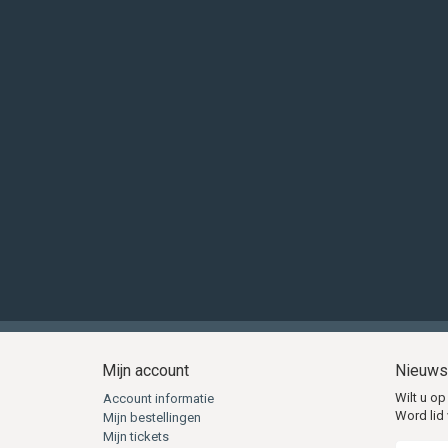
Ze
Vu
D
UV
Ex
Un
Op
Kl
Kl
Si
Kledin
Voordat 
volledig
impregner
Mijn account
Nieuws
adviseren
Wilt u op
Account informatie
Word lid 
Mijn bestellingen
voor kled
Mijn tickets