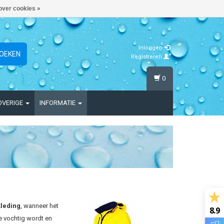
over cookies »
Inloggen
OEKEN
Registreren
0
OVERIGE
INFORMATIE
leding
, wanneer het
8.9
e vochtig wordt en