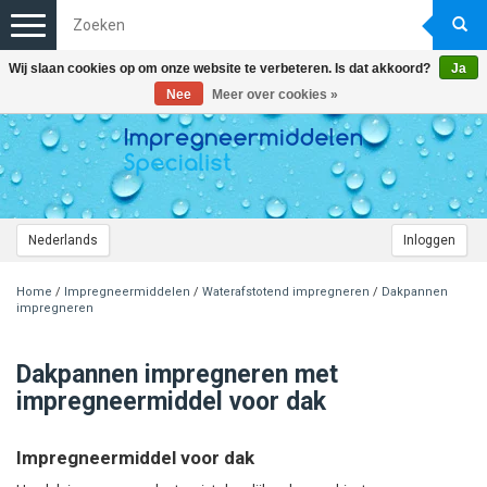
Toggle
navigation
Wij slaan cookies op om onze website te verbeteren. Is dat akkoord?
Ja
Nee
Meer over cookies »
Nederlands
Inloggen
Home
/
Impregneermiddelen
/
Waterafstotend impregneren
/
Dakpannen
impregneren
Dakpannen impregneren met
impregneermiddel voor dak
Impregneermiddel voor dak