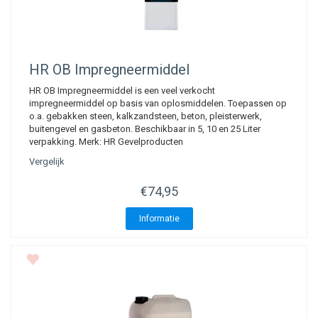
compleet nieuwe dakpannen op liggen nog steeds baat heeft bij
impregneren. De Impregneermiddelenspecialist is bereikbaar voor
vragen over dakpannen impregneren. Wij zijn telefonisch bereikbaar
voor advies voordat u een bestelling bij ons plaatst.
HR OB Impregneermiddel
HR OB Impregneermiddel is een veel verkocht
Toepassingen
impregneermiddel op basis van oplosmiddelen. Toepassen op
o.a. gebakken steen, kalkzandsteen, beton, pleisterwerk,
Het impregneermiddel voor dakpannen is ook te gebruiken voor het
buitengevel en gasbeton. Beschikbaar in 5, 10 en 25 Liter
impregneren van:
verpakking. Merk: HR Gevelproducten
Betonvloeren
Vergelijk
Muren
€74,95
Hout
Gevels
Informatie
Natuursteen
Kalkzandsteen
Zelf dakpannen impregneren
Nadat u uw dak gereinigd heeft, kunt u uw dakpannen gaan