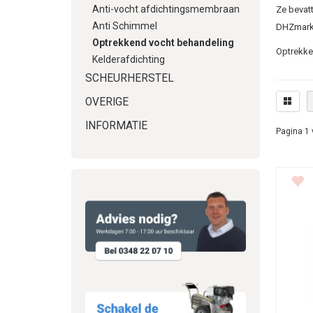
Anti-vocht afdichtingsmembraan
Ze bevatt
Anti Schimmel
DHZmark
Optrekkend vocht behandeling
Optrekke
Kelderafdichting
vocht in 
SCHEURHERSTEL
OVERIGE
Voord
INFORMATIE
Sn
Pagina 1 
Mi
Na