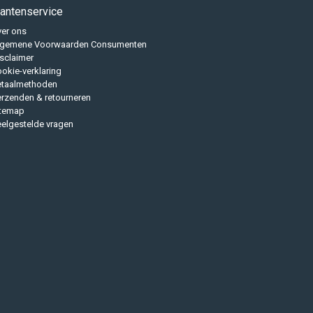
lantenservice
er ons
lgemene Voorwaarden Consumenten
sclaimer
okie-verklaring
etaalmethoden
rzenden & retourneren
itemap
elgestelde vragen