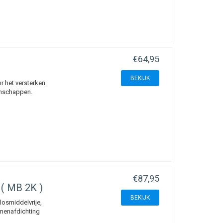
€64,95
BEKIJK
 het versterken
enschappen.
€87,95
( MB 2K )
BEKIJK
losmiddelvrije,
umenafdichting