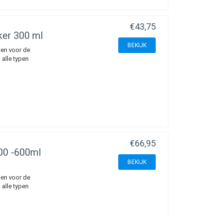
€43,75
ker 300 ml
BEKIJK
en voor de
 alle typen
€66,95
00 -600ml
BEKIJK
en voor de
 alle typen