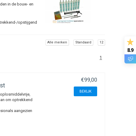
nden in de bouw- en
trekkend-/opstijgend
Alle merken
Standaard
12
8.9
1
€99,00
st
BEKIJK
oplosmiddelvrije,
laan om optrekkend
ssionals aangezien