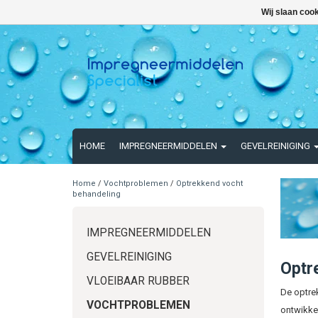
Wij slaan coo
HOME
IMPREGNEERMIDDELEN
GEVELREINIGING
Home
/
Vochtproblemen
/
Optrekkend vocht
behandeling
IMPREGNEERMIDDELEN
GEVELREINIGING
Optr
VLOEIBAAR RUBBER
De optre
VOCHTPROBLEMEN
ontwikkel