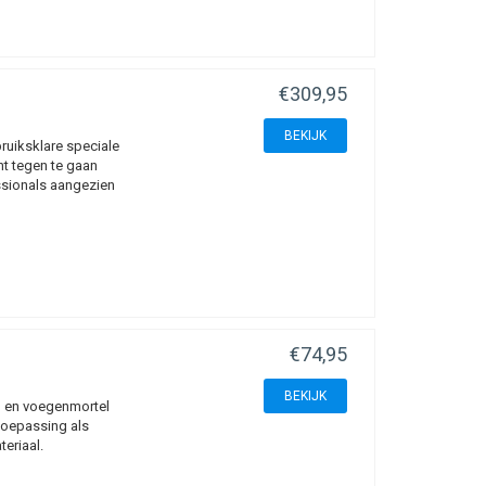
€309,95
BEKIJK
ruiksklare speciale
t tegen te gaan
ssionals aangezien
€74,95
BEKIJK
jm en voegenmortel
toepassing als
teriaal.