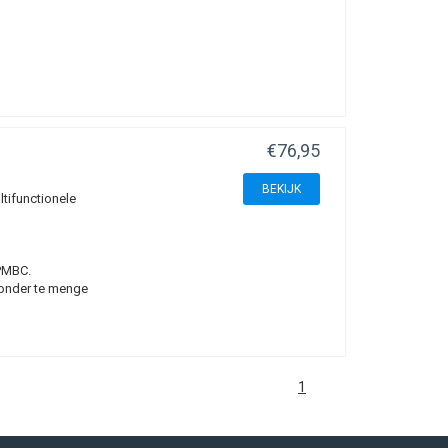
€76,95
BEKIJK
tifunctionele
 PMBC.
zonder te menge
1