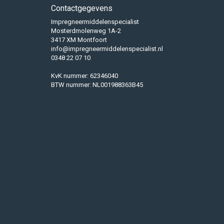
Contactgegevens
Impregneermiddelenspecialist
Mosterdmolenweg 1A-2
3417 XM Montfoort
info@impregneermiddelenspecialist.nl
0348 22 07 10
KvK nummer: 62346040
BTW nummer: NL001988363B45