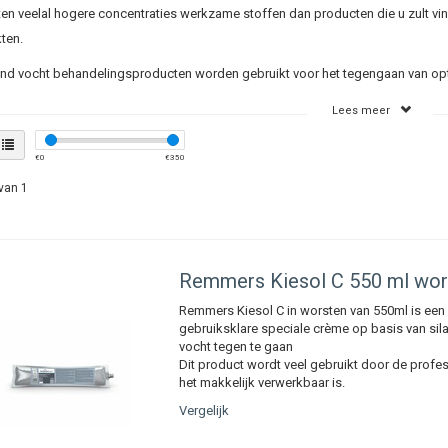
en veelal hogere concentraties werkzame stoffen dan producten die u zult vi
ten.
nd vocht behandelingsproducten worden gebruikt voor het tegengaan van op
metselwerk.
Lees meer
elen van onze vocht behandelingsproducten;
€
0
€
350
el en eenvoudig te installeren
van 1
lieuvriendelijk
genoeg geen beschadigingen van bestaand materiaal
Remmers
Kiesol C 550 ml wor
Remmers Kiesol C in worsten van 550ml is een 
gebruiksklare speciale crème op basis van si
vocht tegen te gaan
Dit product wordt veel gebruikt door de profe
het makkelijk verwerkbaar is.
Vergelijk