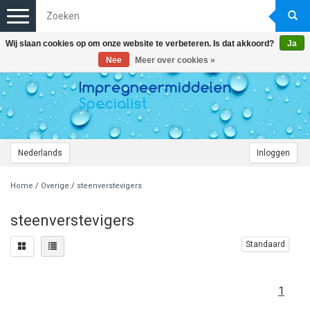
Toggle
navigation
Wij slaan cookies op om onze website te verbeteren. Is dat akkoord?
Ja
Nee
Meer over cookies »
Nederlands
Inloggen
Home
/
Overige
/
steenverstevigers
steenverstevigers
Standaard
1