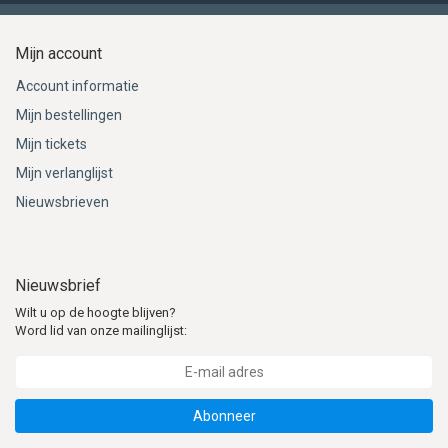
worden gesteld voor enige schade, zowel lichamelijk,
materieel of immaterieel, die het gevolg zou zijn van
Mijn account
verkeerd gebruik van de door
Account informatie
ImpregneermiddelenSpecialist.nl verkochte producten. De
Mijn bestellingen
inhoud van deze site is met de grootste zorgvuldigheid
Mijn tickets
samengesteld. ImpregneermiddelenSpecialist.nl kan echter
niet uitsluiten dat bepaalde informatie niet juist en/of
Mijn verlanglijst
onvolledig is. ImpregneermiddelenSpecialist.nl is niet
Nieuwsbrieven
aansprakelijk voor de gevolgen van onjuiste of onvolledige
informatie op haar website.
ImpregneermiddelenSpecialist.nl is niet verantwoordelijk
Nieuwsbrief
voor tik-, zet- en drukfouten waardoor onopzettelijk een
Wilt u op de hoogte blijven?
verkeerde verkoopprijs zou kunnen worden
Word lid van onze mailinglijst:
gecommuniceerd. Indien zich dit voordoet dan zal de prijs
door ImpregneermiddelenSpecialist.nl zo spoedig mogelijk
worden aangepast.
Abonneer