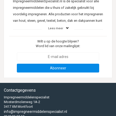
ImpregneermiddelenSpecialist.nl is dé specialist voor alle
impregneermiddelen die u thuis of zakelijk gebruikt bij
voordelig impregneren. Alle producten voor het impregneren
van hout, steen, gevel, textiel, beton, dak en dakpannen kunt
u eenvoudig bestellen in onze webshop. De
Lees meer
Impregneermiddelenspecialist is één van de snelst
groeiende webwinkels op het gebied van
Wilt u op de hoogte blijven?
Word lid van onze mailinglijst:
impregneermiddelen en aanverwante producten voor
onderhoud binnen en buiten. Vandaag besteld (voor 15.00
uur) is vandaag verzonden.
Abonneer
Binnen en buiten impregneren
Als u kiest voor voordelig impregneren zoekt u natuurlijk het
beste impregneermiddel voor uw klus in huis of buiten. Bij
Contactgegevens
de ImpregneermiddelenSpecialist.nl weet u dat u kwaliteit
Impregneermiddelenspecialist
krijgt, want wij zijn specialist in het aanbieden van
Mosterdmolenweg 1A-2
3417 XM Montfoort
impregneermiddelen voor gevelonderhoud, gevelherstel,
info@impregneermiddelenspecialist.nl
gevelreiniging van hoge kwaliteit.