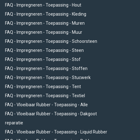
u van op aan bij de Impregneermiddelenspecialist.
FAQ - Impregneren - Toepassing - Hout
Geen vage webshop, maar een echt bedrijf, een echt adres
FAQ - Impregneren - Toepassing - Kleding
met echte mensen. Dus heeft u een vraag over een
FAQ - Impregneren - Toepassing - Muren
impregneermiddel kopen? Of kunnen wij u tips geven voor
FAQ - Impregneren - Toepassing - Muur
zelf voordelig impregneren?
FAQ - Impregneren - Toepassing - Schoorsteen
Mail of bel ons:
FAQ - Impregneren - Toepassing - Steen
FAQ - Impregneren - Toepassing - Stof
info@impregneermiddelenspecialist.nl
FAQ - Impregneren - Toepassing - Stoffen
0348 - 22 07 10
FAQ - Impregneren - Toepassing - Stucwerk
Wij zijn telefonisch bereikbaar op werkdagen van 07:00 tot
FAQ - Impregneren - Toepassing - Tent
17:00 uur.
FAQ - Impregneren - Toepassing - Textiel
FAQ - Vloeibaar Rubber - Toepassing - Alle
FAQ - Vloeibaar Rubber - Toepassing - Dakgoot
Afhaaladres
reparatie
Impregneermiddelenspecialist.nl
FAQ - Vloeibaar Rubber - Toepassing - Liquid Rubber
Mosterdmolenweg 1A-2