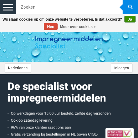
Toggle
navigation
Wij slaan cookies op om onze website te verbeteren. Is dat akkoord?
Ja
Nee
Meer over cookies »
Nederlands
Inloggen