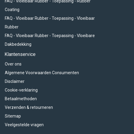
FAQ - Vloeibaar Rubber - Toepassing - Rubber
3417 XM Montfoort
Coating
FAQ - Vloeibaar Rubber - Toepassing - Vloeibaar
KvK nummer : 62346040
Rubber
BTW nummer : NL001988363B45
FAQ - Vloeibaar Rubber - Toepassing - Vloeibare
Dakbedekking
Klantenservice
Openingstijden
Maandag
12:00 – 17:00 uur
Over ons
Dinsdag
12:00 – 17:00 uur
Algemene Voorwaarden Consumenten
Woensdag
12:00 – 17:00 uur
Disclaimer
Donderdag
12:00 – 17:00 uur
Cookie-verklaring
Vrijdag
12:00 – 17:00 uur
Betaalmethoden
Zaterdag
Gesloten
Verzenden & retourneren
Zondag
Gesloten
Sitemap
AANSPRAKELIJKHEID
Veelgestelde vragen
ImpregneermiddelenSpecialist.nl kan niet aansprakelijk