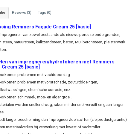
tie
Reviews (3)
Tags (0)
sing Remmers Façade Cream 25 [basic]
 impregneren van zowel bestaande als nieuwe poreuze ondergronden,
 steen, natuursteen, kalkzandsteen, beton, MBI betonsteen, pleisterwerk
ton.
len van impregneren/hydrofoberen met Remmers
 Cream 25 [basic]
orkomen problemen met vochtdoorslag.
orkomen problemen met vorstschade, zoutuitbloeingen,
lkuitwassingen, chemische corrosie, enz.
orkomen schimmel-, mos- en algengroei.
terialen worden sneller droog, raken minder snel vervuilt en gaan langer
ee.
edt langer bescherming dan impregneervloeistoffen (zie productgarantie)
en materiaalverlies bij verwerking met kwast of vachtroller