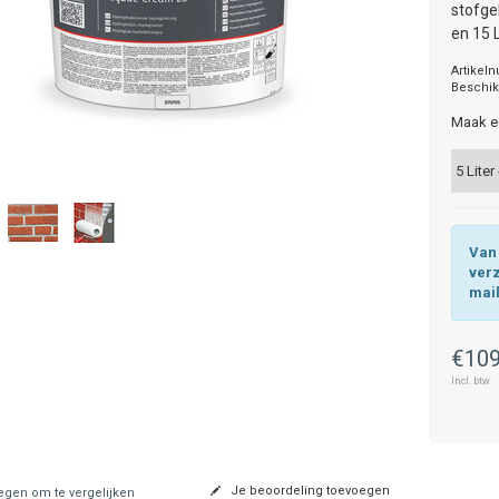
stofge
en 15 
Artikel
Beschik
Maak e
Van 
ver
mai
€109
Incl. btw
Je beoordeling toevoegen
gen om te vergelijken