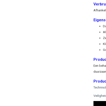
Verbrui
Afhankeli
Eigens
D
Al
Ze
Kl
Go
Produc
Een beha
duurzaam
Produc
Technisc
Veilighe