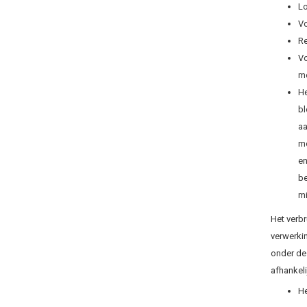
Lo
Vo
Re
Vo
mo
He
bl
aa
mo
en
be
mi
Het verbru
verwerki
onder de
afhankel
He