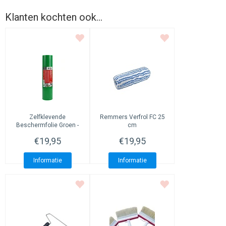
Klanten kochten ook...
Zelfklevende
Remmers Verfrol FC 25
Beschermfolie Groen -
cm
Sterke LPDE-folie
€19,95
€19,95
Informatie
Informatie