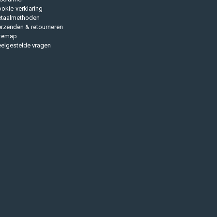
okie-verklaring
etaalmethoden
rzenden & retourneren
itemap
elgestelde vragen