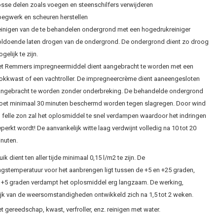
sse delen zoals voegen en steenschilfers verwijderen
egwerk en scheuren herstellen
inigen van de te behandelen ondergrond met een hogedrukreiniger
ldoende laten drogen van de ondergrond. De ondergrond dient zo droog
gelijk te zijn.
t Remmers impregneermiddel dient aangebracht te worden met een
okkwast of een vachtroller. De impregneercrème dient aaneengesloten
ngebracht te worden zonder onderbreking. De behandelde ondergrond
et minimaal 30 minuten beschermd worden tegen slagregen. Door wind
 felle zon zal het oplosmiddel te snel verdampen waardoor het indringen
perkt wordt! De aanvankelijk witte laag verdwijnt volledig na 10 tot 20
nuten.
ik dient ten aller tijde minimaal 0,15 l/m2 te zijn. De
ngstemperatuur voor het aanbrengen ligt tussen de +5 en +25 graden,
 +5 graden verdampt het oplosmiddel erg langzaam. De werking,
ijk van de weersomstandigheden ontwikkeld zich na 1,5 tot 2 weken.
t gereedschap, kwast, verfroller, enz. reinigen met water.