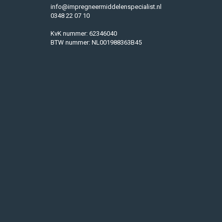
info@impregneermiddelenspecialist.nl
0348 22 07 10
KvK nummer: 62346040
BTW nummer: NL001988363B45