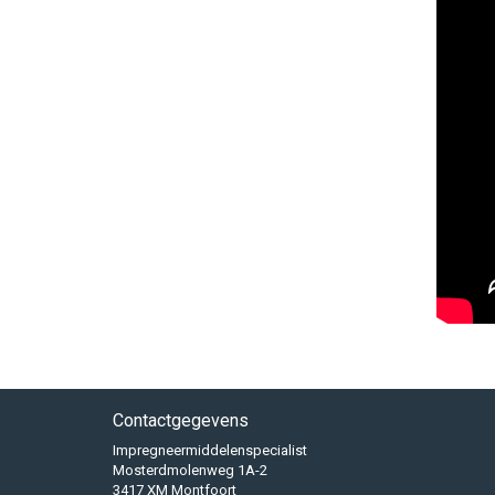
Contactgegevens
Impregneermiddelenspecialist
Mosterdmolenweg 1A-2
3417 XM Montfoort