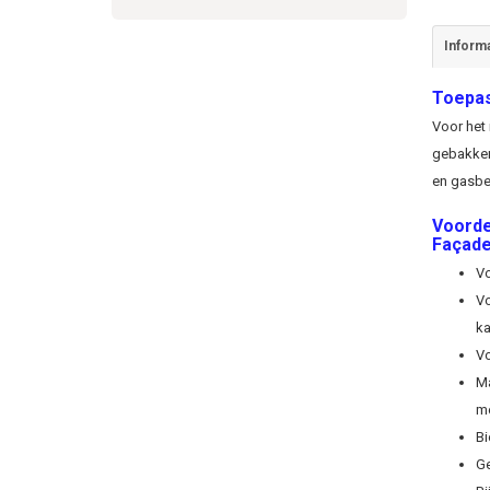
Informa
Toepas
Voor het
gebakken
en gasbe
Voorde
Façade
Vo
Vo
ka
Vo
Ma
m
Bi
Ge