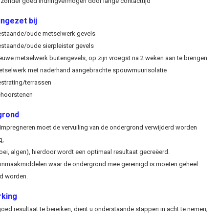
jzonder goed indringvermogen door lange contacttijd
ngezet bij
staande/oude metselwerk gevels
staande/oude sierpleister gevels
euwe metselwerk buitengevels, op zijn vroegst na 2 weken aan te brengen
tselwerk met naderhand aangebrachte spouwmuurisolatie
strating/terrassen
hoorstenen
grond
 impregneren moet de vervuiling van de ondergrond verwijderd worden
g,
oei, algen), hierdoor wordt een optimaal resultaat gecreëerd.
nmaakmiddelen waar de ondergrond mee gereinigd is moeten geheel
rd worden.
king
ed resultaat te bereiken, dient u onderstaande stappen in acht te nemen;