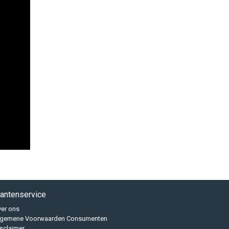
lantenservice
er ons
lgemene Voorwaarden Consumenten
sclaimer