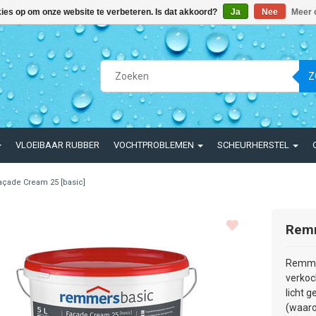
kies op om onze website te verbeteren. Is dat akkoord?
Ja
Nee
Meer 
Z
VLOEIBAAR RUBBER
VOCHTPROBLEMEN
SCHEURHERSTEL
açade Cream 25 [basic]
Rem
Remme
verkoc
licht 
(waaro