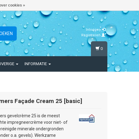
over cookies »
Inloggen
OEKEN
Registreren
0
OVERIGE
INFORMATIE
mers
Façade Cream 25 [basic]
rs gevelcrème 25 is de meest
hte impregneercrème voor niet- of
gereinigde minerale ondergronden
nder o.a. gevels). Werkzame