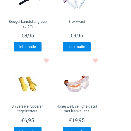
Beugel kunststof greep
Blokkwast
25 cm
€8,95
€9,95
Informatie
Informatie
Universele rubberen
Honeywell, veiligheidsbril
tegelzetters
met blanke lens
handschoenen
€6,95
€19,95