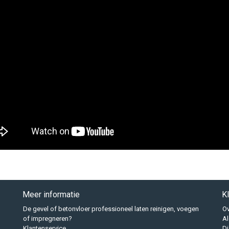
Meer informatie
K
De gevel of betonvloer professioneel laten reinigen, voegen
Ov
of impregneren?
A
Klantenservice
Di