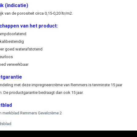
k (indicatie)
jk van de porositeit circa 0,15-0,20 ltr/m2.
chappen van het product:
ampdoorlatend
kalibestendig
er goed waterafstotend
eurloos
ed verwerkbaar
tgarantie
ndeling met deze impregneercrème van Remmers is tenminste 15 jaar
. De productgarantie bedraagt dan ook 15 jaar.
tblad
h merkblad Remmers Gevelcrème 2
idsblad