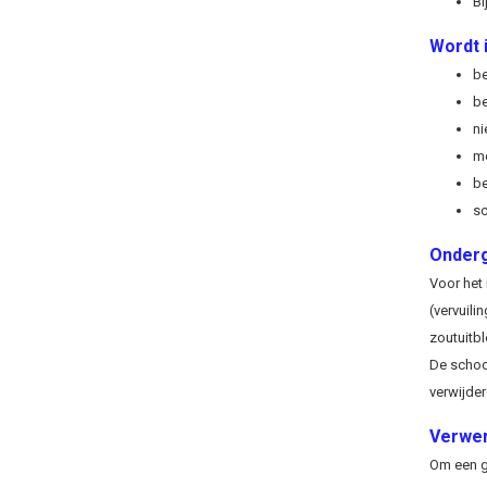
Bi
Wordt i
be
be
ni
me
be
sc
Onder
Voor het
(vervuilin
zoutuitbl
De schoo
verwijde
Verwer
Om een go