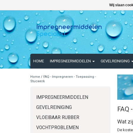
Wij slaan coo
HOME
IMPREGNEERMIDDELEN
GEVELREINIGING
Home
/
FAQ - Impregneren - Toepassing -
Stucwerk
IMPREGNEERMIDDELEN
GEVELREINIGING
FAQ -
VLOEIBAAR RUBBER
Wat zi
VOCHTPROBLEMEN
De koste