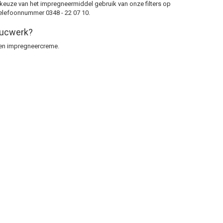
 keuze van het impregneermiddel gebruik van onze filters op
telefoonnummer 0348 - 22 07 10.
tucwerk?
een impregneercreme.