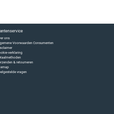
lantenservice
er ons
lgemene Voorwaarden Consumenten
sclaimer
okie-verklaring
etaalmethoden
rzenden & retourneren
itemap
elgestelde vragen