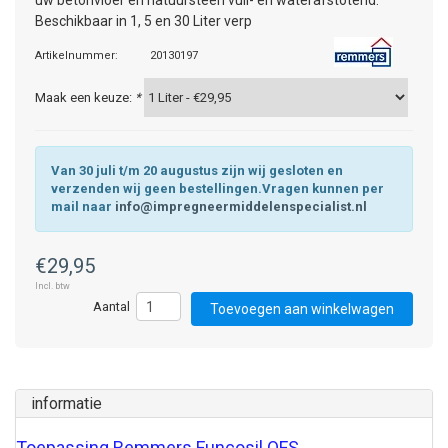
uw betonvloer en natuursteen vuil- en waterafstotend.
Beschikbaar in 1, 5 en 30 Liter verp
Artikelnummer:
20130197
Maak een keuze:
*
Van 30 juli t/m 20 augustus zijn wij gesloten en
verzenden wij geen bestellingen.Vragen kunnen per
mail naar
info@impregneermiddelenspecialist.nl
€29,95
Incl. btw
Toevoegen aan winkelwagen
informatie
Toepassing Remmers Funcosil OFS