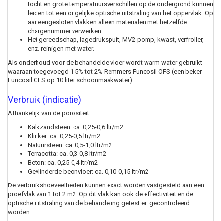
tocht en grote temperatuursverschillen op de ondergrond kunnen
leiden tot een ongelijke optische uitstraling van het oppervlak. Op
aaneengesloten vlakken alleen materialen met hetzelfde
chargenummer verwerken.
Het gereedschap, lagedrukspuit, MV2-pomp, kwast, verfroller,
enz. reinigen met water.
Als onderhoud voor de behandelde vloer wordt warm water gebruikt
waaraan toegevoegd 1,5% tot 2% Remmers Funcosil OFS (een beker
Funcosil OFS op 10 liter schoonmaakwater).
Verbruik (indicatie)
Afhankelijk van de porositeit:
Kalkzandsteen: ca. 0,25-0,6 ltr/m2
Klinker: ca. 0,25-0,5 ltr/m2
Natuursteen: ca. 0,5-1,0 ltr/m2
Terracotta: ca. 0,3-0,8 ltr/m2
Beton: ca. 0,25-0,4 ltr/m2
Gevlinderde beonvloer: ca. 0,10-0,15 ltr/m2
De verbruikshoeveelheden kunnen exact worden vastgesteld aan een
proefvlak van 1 tot 2 m2. Op dit vlak kan ook de effectiviteit en de
optische uitstraling van de behandeling getest en gecontroleerd
worden.