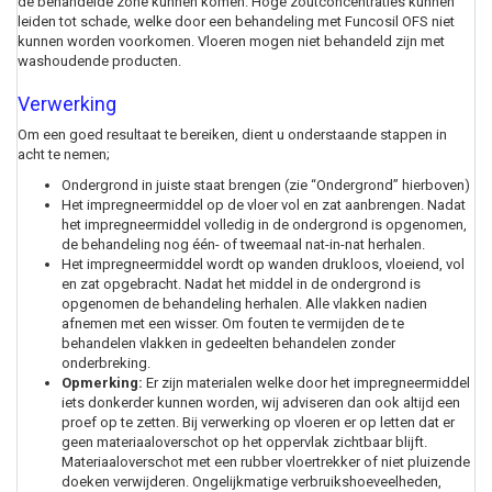
de behandelde zone kunnen komen. Hoge zoutconcentraties kunnen
leiden tot schade, welke door een behandeling met Funcosil OFS niet
kunnen worden voorkomen. Vloeren mogen niet behandeld zijn met
washoudende producten.
Verwerking
Om een goed resultaat te bereiken, dient u onderstaande stappen in
acht te nemen;
Ondergrond in juiste staat brengen (zie “Ondergrond” hierboven)
Het impregneermiddel op de vloer vol en zat aanbrengen. Nadat
het impregneermiddel volledig in de ondergrond is opgenomen,
de behandeling nog één- of tweemaal nat-in-nat herhalen.
Het impregneermiddel wordt op wanden drukloos, vloeiend, vol
en zat opgebracht. Nadat het middel in de ondergrond is
opgenomen de behandeling herhalen. Alle vlakken nadien
afnemen met een wisser. Om fouten te vermijden de te
behandelen vlakken in gedeelten behandelen zonder
onderbreking.
Opmerking:
Er zijn materialen welke door het impregneermiddel
iets donkerder kunnen worden, wij adviseren dan ook altijd een
proef op te zetten. Bij verwerking op vloeren er op letten dat er
geen materiaaloverschot op het oppervlak zichtbaar blijft.
Materiaaloverschot met een rubber vloertrekker of niet pluizende
doeken verwijderen. Ongelijkmatige verbruikshoeveelheden,