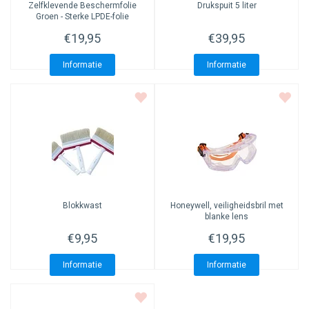
Zelfklevende Beschermfolie
Drukspuit 5 liter
Groen - Sterke LPDE-folie
€19,95
€39,95
Informatie
Informatie
Blokkwast
Honeywell, veiligheidsbril met
blanke lens
€9,95
€19,95
Informatie
Informatie