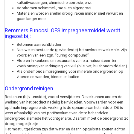
kalkuitwassingen, chemische corrosie, enz.
Voorkomen schimmel-, mos- en algengroei.
Materialen worden sneller droog, raken minder snel vervuilt en
gaan langer mee.
Remmers Funcosil OFS impregneermiddel wo
rdt
ingezet bij:
Betonnen aanrechtbladen
Nieuwe en bestaande (gevlinderde) betonvloeren welke niet zijn
voorzien van een zgn. “curing compound”
Vloeren in keukens en restaurants van o.a. natuursteen ter
voorkoming van indringing van vuil (olie, vet, huishoudmiddelen)
Als onderhoudsimpregnering voor minerale ondergronden op
vloeren en wanden, binnen en buiten
Ondergrond reinigen
Restanten (bijv. tenside), vooraf verwijderen. Deze kunnen anders de
werking van het product nadelig beïnvloeden. Voorwaarden voor een
optimale impregnerende werking is de opname van het middel. Dit is
weer afhankelijk van het poriënvolume van de te behandelen
ondergrond alsmede het vochtgehalte. Daarom moet de ondergrond zo
droog mogelijk zijn.
Het moet uitgesloten zijn dat water en daarin opgeloste zouten achter