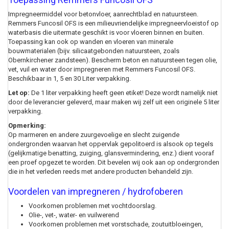
Impregneermiddel voor betonvloer, aanrechtblad en natuursteen.
Remmers Funcosil OFS is een milieuvriendelijke impregneervloeistof op
waterbasis die uitermate geschikt is voor vloeren binnen en buiten.
Toepassing kan ook op wanden en vloeren van minerale
bouwmaterialen (bijv. silicaatgebonden natuursteen, zoals
Obernkirchener zandsteen). Bescherm beton en natuursteen tegen olie,
vet, vuil en water door impregneren met Remmers Funcosil OFS.
Beschikbaar in 1, 5 en 30 Liter verpakking.
Let op:
De 1 liter verpakking heeft geen etiket! Deze wordt namelijk niet
door de leverancier geleverd, maar maken wij zelf uit een originele 5 liter
verpakking.
Opmerking:
Op marmeren en andere zuurgevoelige en slecht zuigende
ondergronden waarvan het oppervlak gepolitoerd is alsook op tegels
(gelijkmatige benatting, zuiging, glansvermindering, enz.) dient vooraf
een proef opgezet te worden. Dit bevelen wij ook aan op ondergronden
die in het verleden reeds met andere producten behandeld zijn.
Voordelen van impregneren / hydrofoberen
Voorkomen problemen met vochtdoorslag.
Olie-, vet-, water- en vuilwerend
Voorkomen problemen met vorstschade, zoutuitbloeingen,