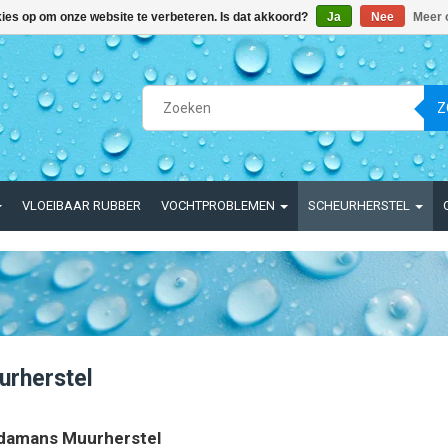
kies op om onze website te verbeteren. Is dat akkoord?
Ja
Nee
Meer 
Z
VLOEIBAAR RUBBER
VOCHTPROBLEMEN
SCHEURHERSTEL
urherstel
damans Muurherstel