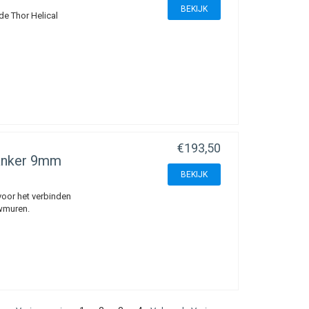
BEKIJK
de Thor Helical
€193,50
anker 9mm
BEKIJK
oor het verbinden
uwmuren.