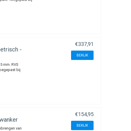
€337,91
trisch -
BEKIJK
.5 mm. RVS
Toegepast bij
€154,95
uwanker
BEKIJK
anbrengen van