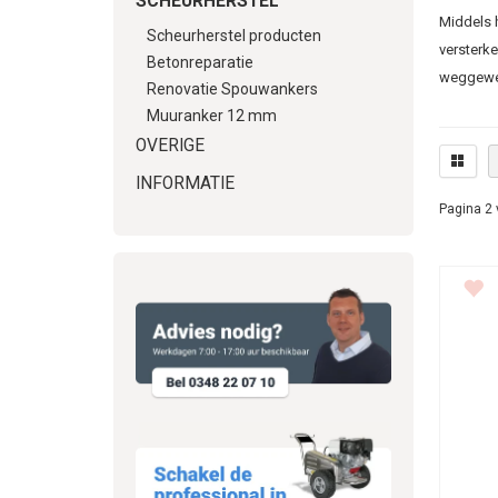
SCHEURHERSTEL
Middels h
Scheurherstel producten
versterk
Betonreparatie
weggewer
Renovatie Spouwankers
betrouwba
Muuranker 12 mm
bovengen
OVERIGE
uitmunte
INFORMATIE
De vorm v
Pagina 2 
versprei
roestvri
en te ver
Oorza
Ze
ze
on
te
Ve