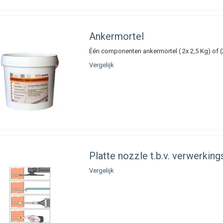
orgeroeste ankers;
imp of spanning in het metselwerk;
illingen in de grond veroorzaakt door bijvoorbeeld zware verkeersbelasting o
Ankermortel
ersinvloeden;
Één componenten ankermortel ( 2x 2,5 Kg) of (
gspoelen van grond onder de fundering;
Vergelijk
nderingsproblematiek zoals doorgerotte funderingen of veranderingen in gr
tvoering muurherstel
keringen wordt van buitenaf bevestigd om overlast voor bewoners/eigenaren 
atie compleet te maken en zo zorgvuldig mogelijk te voltooien, worden gaten
ale restauratiemortel op kleur. Na afronding van de verrichte werkzaamheden is
il te zien.
Platte nozzle t.b.v. verwerki
chting Spouwankers
Vergelijk
ankers en Air Twist renovatie spouwankers zijn spiraalvormige RVS ankers 
d aan elkaar verbonden wordt. De ankers zijn ontworpen om met evenredige sni
ant zich een natuurlijke weg in de meeste gevelmaterialen. Het spouwanker w
rslag in een voorgeboord gat gedreven. De montage van het spouwanker is 