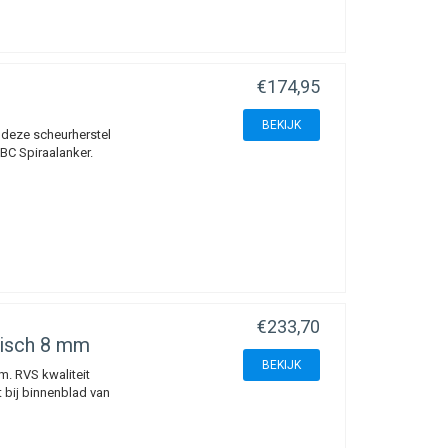
eters en lengtes
is uitgelijnd op
€174,95
teen, bouwblokken,
BEKIJK
 deze scheurherstel
ABC Spiraalanker.
ment. De ankers zijn
selijke kleur. De
orden aangepast. U kunt
ter kunt u de kant-en-
€233,70
stellen van
risch 8 mm
BEKIJK
. RVS kwaliteit
 bij binnenblad van