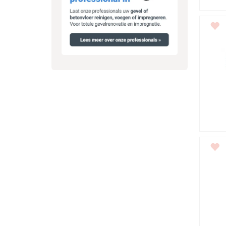
Do
Kr
Tr
We
We
Fu
Ui
De veran
de repar
met speci
een versch
Toeli
De spouw
buitenbla
anker ba
met hame