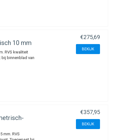
€275,69
risch 10 mm
BEKIJK
. RVS kwaliteit
 bij binnenblad van
€357,95
etrisch-
BEKIJK
.5 mm. RVS
 punt. Toegepast bij