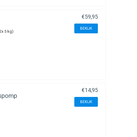
€59,95
f aardschokken;
BEKIJK
2x 5 kg)
ondwaterhoogte.
te minimaliseren. Om
 en scheuren afgewerkt
 er niet tot nauwelijks
€14,95
ngspomp
BEKIJK
waarmee het binnen- en
jlijn te verankeren, de
ordt door een SDS tool
snel en eenvoudig