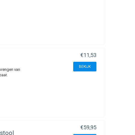
€11,53
BEKIJK
brengen van
baar.
€59,95
stool