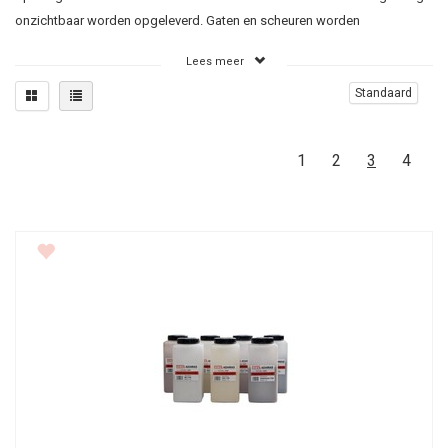
onzichtbaar worden opgeleverd. Gaten en scheuren worden
weggewerkt met restauratiemortel op gewenste kleur.
Lees meer
scheurverankeringen zijn de meest weerbare en betrouwbare
Standaard
verankeringen verkrijgbaar om verbinding in het gescheurde metselwerk
te herstellen in o.a. de bovengenoemde gevallen. Het herstel van een
gevelscheur middels een ingemortelde verankering genereert
1
2
3
4
uitmuntende druk en kracht en voorkomt verdere problematiek.
De vorm van de verankering stelt het anker in staat om toenemende
kracht te dragen en om de draagkracht te verspreiden over de diverse
hoeken van de verankering. Vanwege zijn flexibele eigenschappen heeft
de roestvrije stalen verankering tevens de functie om benodigde
bewegingen van het metselwerk op te vangen en te verdelen over de
totale lengte van het anker.
Oorzaken scheurvorming
Zetting van een gebouw is een veelvoorkomende oorzaak. Het
metselwerk kan gaan werken of er kan zetting optreden met