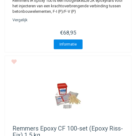
Remmers IR Epoxy 100 is een hoogviskeuze 2K epoxyhars voor
het injecteren van een krachtoverbrengende verbinding tussen
betonbouwelementen, F-I (P)/F-V (P)
Vergelijk
€68,95
Informatie
Remmers Epoxy CF 100-set (Epoxy Riss-
Fix) 1,5 kg