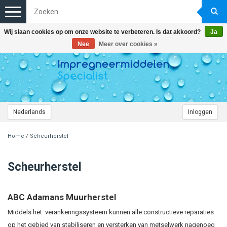
Toggle
navigation
Wij slaan cookies op om onze website te verbeteren. Is dat akkoord?
Ja
Nee
Meer over cookies »
Nederlands
Inloggen
Home
/
Scheurherstel
Scheurherstel
ABC Adamans Muurherstel
Middels het verankeringssysteem kunnen alle constructieve reparaties
op het gebied van stabiliseren en versterken van metselwerk nagenoeg