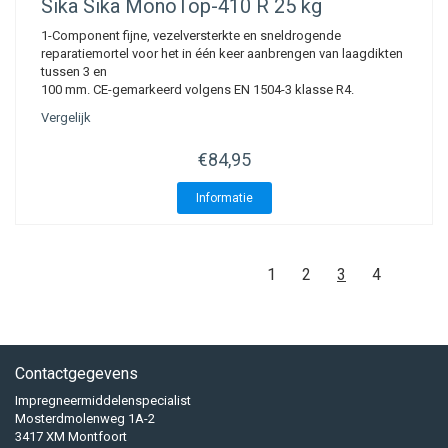
Sika
Sika MonoTop-410 R 25 kg
1-Component fijne, vezelversterkte en sneldrogende
reparatiemortel voor het in één keer aanbrengen van laagdikten
tussen 3 en
100 mm. CE-gemarkeerd volgens EN 1504-3 klasse R4.
Vergelijk
€84,95
Informatie
1
2
3
4
Contactgegevens
Impregneermiddelenspecialist
Mosterdmolenweg 1A-2
3417 XM Montfoort