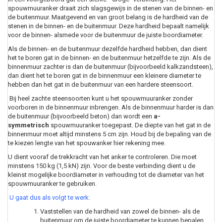
spouwmuuranker draait zich slagsgewijs in de stenen van de binnen- en
de buitenmuur. Maatgevend en van groot belang is de hardheid van de
stenen in de binnen- en de buitenmuur. Deze hardheid bepaalt namelijk
voor de binnen- alsmede voor de buitenmuur de juiste boordiameter.
Als de binnen- en de buitenmuur dezelfde hardheid hebben, dan dient
het te boren gat in de binnen- en de buitenmuur hetzelfde te zijn. Als de
binnenmuur zachter is dan de buitenmuur (bijvoorbeeld kalkzandsteen),
dan dient het te boren gat in de binnenmuur een kleinere diameter te
hebben dan het gat in de buitenmuur van een hardere steensoort.
Bij heel zachte steensoorten kunt u het spouwmuuranker zonder
voorboren in de binnenmuur inbrengen. Als de binnenmuur harder is dan
de buitenmuur (bijvoorbeeld beton) dan wordt een
a-
symmetrisch
spouwmuuranker toegepast. De diepte van het gat in de
binnenmuur moet altijd minstens 5 cm zijn. Houd bij de bepaling van de
te kiezen lengte van het spouwanker hier rekening mee.
U dient vooraf de trekkracht van het anker te controleren. Die moet
minstens 150 kg (1,5 kN) zijn. Voor de beste verbinding dient u de
kleinst mogelijke boordiameter in verhouding tot de diameter van het
spouwmuuranker te gebruiken.
U gaat dus als volgt te werk:
Vaststellen van de hardheid van zowel de binnen- als de
buitenmuur om de juiste boordiameter te kunnen bepalen.