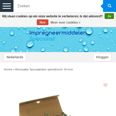
Toggle
navigation
Wij slaan cookies op om onze website te verbeteren. Is dat akkoord?
Ja
Nee
Meer over cookies »
Nederlands
Inloggen
Home
»
Renovatie Spouwanker symetrisch 10 mm