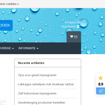
over cookies »
Inloggen
OEKEN
Registreren
(0)
OVERIGE
INFORMATIE
Recente artikelen
Tips voor gevel impregneren
8.9
Lekkages verhelpen met vloeibaar rubber
Zelf betonvloer impregneren
Gevelreiniging producten bestellen