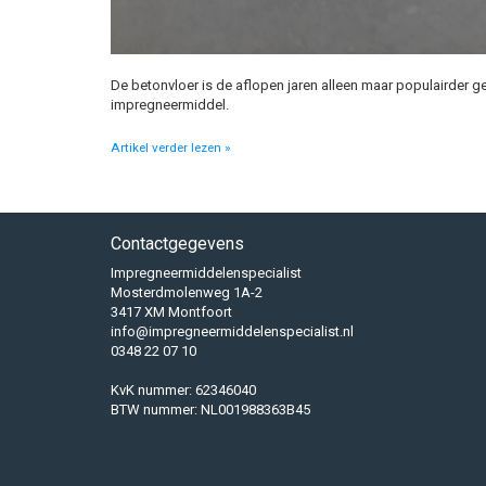
De betonvloer is de aflopen jaren alleen maar populairder 
impregneermiddel.
Artikel verder lezen »
Contactgegevens
Impregneermiddelenspecialist
Mosterdmolenweg 1A-2
3417 XM Montfoort
info@impregneermiddelenspecialist.nl
0348 22 07 10
KvK nummer: 62346040
BTW nummer: NL001988363B45