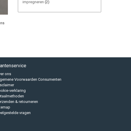
impregneren
(2)
ons
lantenservice
er ons
lgemene Voorwaarden Consumenten
sclaimer
okie-verklaring
etaalmethoden
rzenden & retourneren
itemap
elgestelde vragen