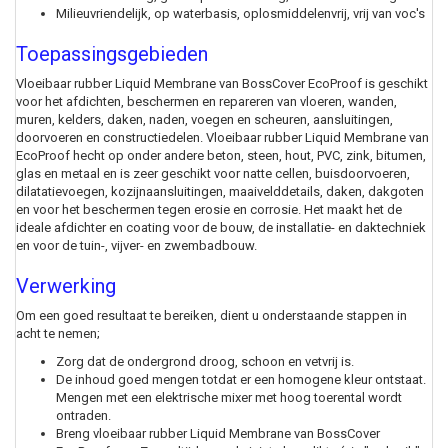
Milieuvriendelijk, op waterbasis, oplosmiddelenvrij, vrij van voc's
Toepassingsgebieden
Vloeibaar rubber Liquid Membrane van BossCover EcoProof is geschikt
voor het afdichten, beschermen en repareren van vloeren, wanden,
muren, kelders, daken, naden, voegen en scheuren, aansluitingen,
doorvoeren en constructiedelen. Vloeibaar rubber Liquid Membrane van
EcoProof hecht op onder andere beton, steen, hout, PVC, zink, bitumen,
glas en metaal en is zeer geschikt voor natte cellen, buisdoorvoeren,
dilatatievoegen, kozijnaansluitingen, maaivelddetails, daken, dakgoten
en voor het beschermen tegen erosie en corrosie. Het maakt het de
ideale afdichter en coating voor de bouw, de installatie- en daktechniek
en voor de tuin-, vijver- en zwembadbouw.
Verwerking
Om een goed resultaat te bereiken, dient u onderstaande stappen in
acht te nemen;
Zorg dat de ondergrond droog, schoon en vetvrij is.
De inhoud goed mengen totdat er een homogene kleur ontstaat.
Mengen met een elektrische mixer met hoog toerental wordt
ontraden.
Breng vloeibaar rubber Liquid Membrane van BossCover