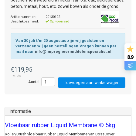
beschermen/waterdicht maken van o.a. dak, dakreparaties,
beton, metaal, hout, etc. zowel boven als onder de grond
Artikelnummer:
20130192
Beschikbaarheid:
Op voorraad
Van 30 juli t/m 20 augustus zijn wij gesloten en
verzenden wij geen bestellingen.Vragen kunnen per
mail naar
info@impregneermiddelenspecialist.nl
8.9
€119,95
Incl. btw
Toevoegen aan winkelwagen
informatie
Vloeibaar rubber Liquid Membrane ® 5kg
Roller/Brush vloeibaar rubber Liquid Membrane van BossCover