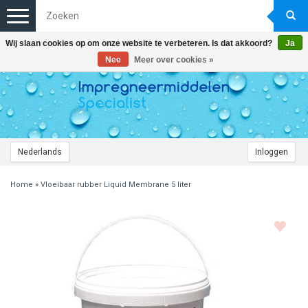
Toggle
navigation
Wij slaan cookies op om onze website te verbeteren. Is dat akkoord?
Ja
Nee
Meer over cookies »
Nederlands
Inloggen
Home
»
Vloeibaar rubber Liquid Membrane 5 liter