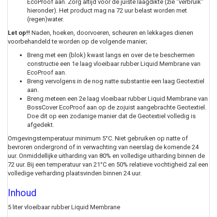
EcoProof aan. Zorg altijd voor de juiste laagdikte (zie "verbruik"
hieronder). Het product mag na 72 uur belast worden met
(regen)water.
Let op!!
Naden, hoeken, doorvoeren, scheuren en lekkages dienen
voorbehandeld te worden op de volgende manier;
Breng met een (blok) kwast langs en over de te beschermen
constructie een 1e laag vloeibaar rubber Liquid Membrane van
EcoProof aan.
Breng vervolgens in de nog natte substantie een laag Geotextiel
aan.
Breng meteen een 2e laag vloeibaar rubber Liquid Membrane van
BossCover EcoProof aan op de zojuist aangebrachte Geotextiel.
Doe dit op een zodanige manier dat de Geotextiel volledig is
afgedekt.
Omgevingstemperatuur minimum 5°C. Niet gebruiken op natte of
bevroren ondergrond of in verwachting van neerslag de komende 24
uur. Onmiddellijke uitharding van 80% en volledige uitharding binnen de
72 uur. Bij een temperatuur van 21°C en 50% relatieve vochtigheid zal een
volledige verharding plaatsvinden binnen 24 uur.
Inhoud
5 liter vloeibaar rubber Liquid Membrane