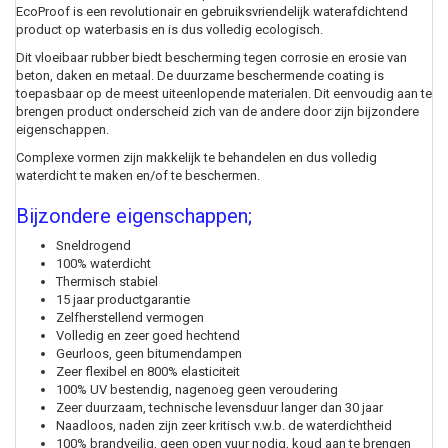
EcoProof is een revolutionair en gebruiksvriendelijk waterafdichtend
product op waterbasis en is dus volledig ecologisch.
Dit vloeibaar rubber biedt bescherming tegen corrosie en erosie van
beton, daken en metaal. De duurzame beschermende coating is
toepasbaar op de meest uiteenlopende materialen. Dit eenvoudig aan te
brengen product onderscheid zich van de andere door zijn bijzondere
eigenschappen.
Complexe vormen zijn makkelijk te behandelen en dus volledig
waterdicht te maken en/of te beschermen.
Bijzondere eigenschappen;
Sneldrogend
100% waterdicht
Thermisch stabiel
15 jaar productgarantie
Zelfherstellend vermogen
Volledig en zeer goed hechtend
Geurloos, geen bitumendampen
Zeer flexibel en 800% elasticiteit
100% UV bestendig, nagenoeg geen veroudering
Zeer duurzaam, technische levensduur langer dan 30 jaar
Naadloos, naden zijn zeer kritisch v.w.b. de waterdichtheid
100% brandveilig, geen open vuur nodig, koud aan te brengen