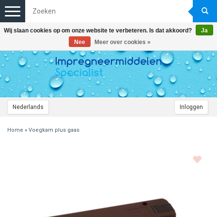
Toggle
navigation
Wij slaan cookies op om onze website te verbeteren. Is dat akkoord?
Ja
Nee
Meer over cookies »
Nederlands
Inloggen
Home
»
Voegkam plus gaas