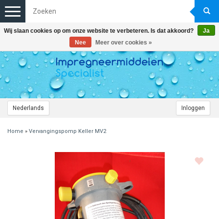
Toggle
navigation
Wij slaan cookies op om onze website te verbeteren. Is dat akkoord?
Ja
Nee
Meer over cookies »
Nederlands
Inloggen
Home
»
Vervangingspomp Keller MV2