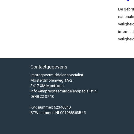
De gebrui
national
veilighei
informati
veilighe
Contactgegevens
Impregneermiddelenspecialist
Mosterdmolenweg 1A-2
3417 XM Montfoort
info@impregneermiddelenspecialist.nl
0348 22 07 10
KvK nummer: 62346040
BTW nummer: NL001988363B45