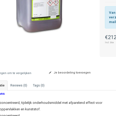
Van 
ver
mai
€212
Incl. btw
Je beoordeling toevoegen
gen om te vergelijken
tie
Reviews (0)
Tags (0)
ans
concentreerd, tijdelijk onderhoudsmiddel met afparelend effect voor
oppervlakken en kunststof.
econcentreerd