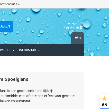
over cookies »
Inloggen
OEKEN
Registreren
0
OVERIGE
INFORMATIE
m Spoelglans
lans is een geconcentreerd, tijdelijk
oudsmiddel met afparelend effect voor gecoate
lakken en kunststof.
8.9