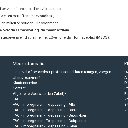
ker van dit product dient zich aan de
e wetten betreffende gezondheid,
d en milieu te houden. Zie voor meer
e over de samenstelling, de meest actuele
idsgegevens en disclaimer het EGveiligheidsinformatieblad (MSDS).
Meer informatie
K
De gevel of betonvloer professioneel laten reinigen, voegen
Ov
of impregneren?
A
Klantenservice
Di
Contact
Co
Algemene Voorwaarden Zakelijk
B
FAQ
Ve
FAQ - Impregneren - Toepassing - Alle
S
FAQ - Impregneren - Toepassing - Bank
Ve
FAQ - Impregneren - Toepassing - Betonvloer
FAQ - Impregneren - Toepassing - Dakpannen
FAQ - Impregneren - Toepassing - Gevel