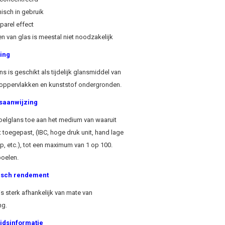
isch in gebruik
fparel effect
 van glas is meestal niet noodzakelijk
ing
s is geschikt als tijdelijk glansmiddel van
oppervlakken en kunststof ondergronden.
saanwijzing
elglans toe aan het medium van waaruit
 toegepast, (IBC, hoge druk unit, hand lage
, etc.), tot een maximum van 1 op 100.
poelen.
isch rendement
is sterk afhankelijk van mate van
ng.
idsinformatie