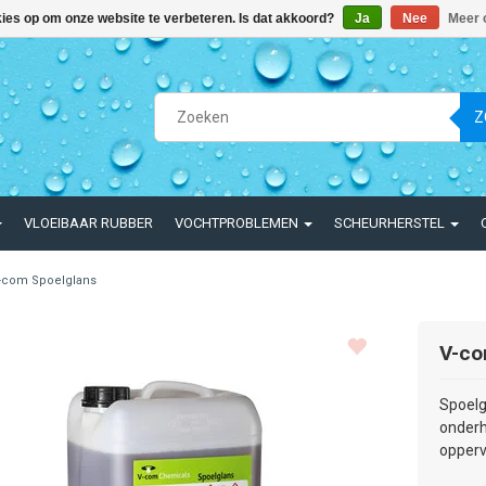
kies op om onze website te verbeteren. Is dat akkoord?
Ja
Nee
Meer 
Z
VLOEIBAAR RUBBER
VOCHTPROBLEMEN
SCHEURHERSTEL
-com Spoelglans
V-co
Spoelg
onderh
opperv