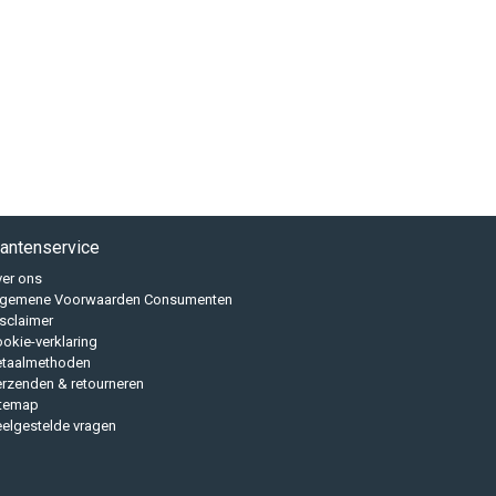
lantenservice
er ons
lgemene Voorwaarden Consumenten
sclaimer
okie-verklaring
etaalmethoden
rzenden & retourneren
itemap
elgestelde vragen