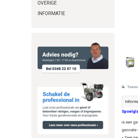
OVERIGE
INFORMATIE
Toevoe
Informa
Spoelgl
is een ge
gecoate 
• Zeer g