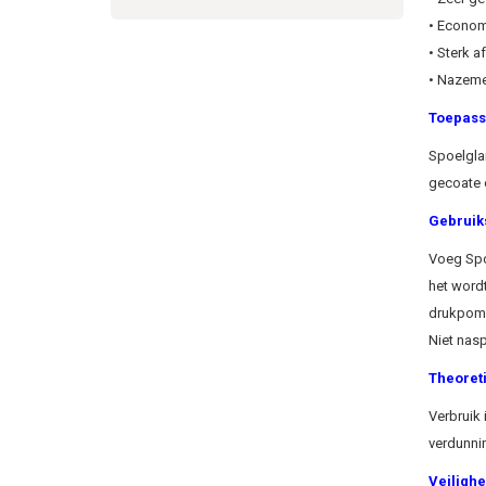
• Econom
• Sterk a
• Nazemen
Toepass
Spoelglan
gecoate 
Gebruik
Voeg Spo
het wordt
drukpomp
Niet nas
Theoret
Verbruik 
verdunni
Veilighe