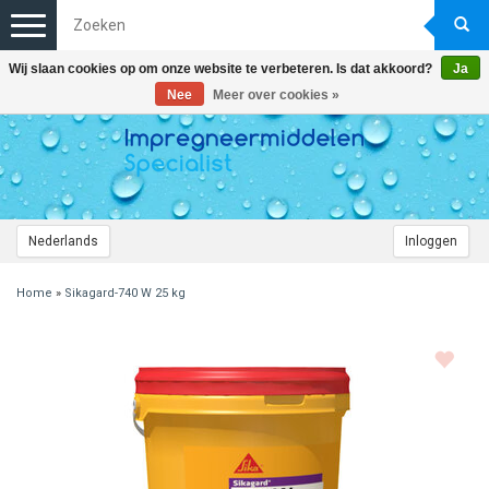
Toggle
navigation
Wij slaan cookies op om onze website te verbeteren. Is dat akkoord?
Ja
Nee
Meer over cookies »
Nederlands
Inloggen
Home
»
Sikagard-740 W 25 kg