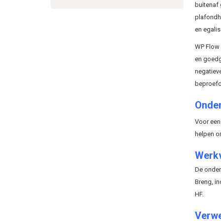
buitenaf 
plafondh
en egalis
WP Flow 
en goedg
negatiev
beproefd
Onde
Voor een 
helpen o
Werkv
De onder
Breng, i
HF.
Verwe