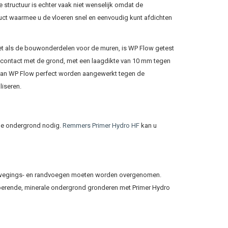
 structuur is echter vaak niet wenselijk omdat de
ct waarmee u de vloeren snel en eenvoudig kunt afdichten
t als de bouwonderdelen voor de muren, is WP Flow getest
contact met de grond, met een laagdikte van 10 mm tegen
 kan WP Flow perfect worden aangewerkt tegen de
liseren.
tige ondergrond nodig.
Remmers Primer Hydro HF
kan u
 bewegings- en randvoegen moeten worden overgenomen.
berende, minerale ondergrond gronderen met Primer Hydro