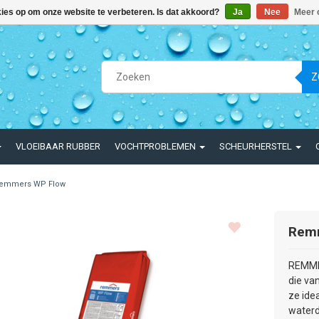
kies op om onze website te verbeteren. Is dat akkoord?
Ja
Nee
Meer 
Z
VLOEIBAAR RUBBER
VOCHTPROBLEMEN
SCHEURHERSTEL
emmers WP Flow
Rem
REMMER
die va
ze ide
waterd