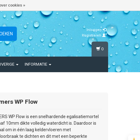
over cookies »
Inloggen
OEKEN
Registreren
0
OVERIGE
INFORMATIE
mers WP Flow
S WP Flow is een snelhardende egalisatiemortel
naf 10mm dikte volledig waterdicht is. Daardoor is
aal om in één laag keldervloeren met
oorbraak te dichten en dit met een beperkte