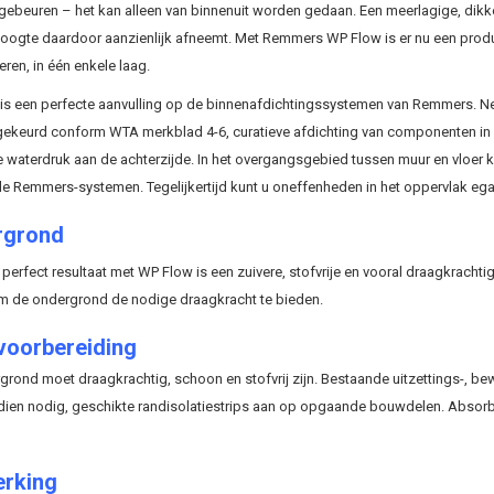
gebeuren – het kan alleen van binnenuit worden gedaan. Een meerlagige, dikke
oogte daardoor aanzienlijk afneemt. Met Remmers WP Flow is er nu een produ
eren, in één enkele laag.
is een perfecte aanvulling op de binnenafdichtingssystemen van Remmers. Ne
ekeurd conform WTA merkblad 4-6, curatieve afdichting van componenten in 
e waterdruk aan de achterzijde. In het overgangsgebied tussen muur en vloer
e Remmers-systemen. Tegelijkertijd kunt u oneffenheden in het oppervlak ega
rgrond
perfect resultaat met WP Flow is een zuivere, stofvrije en vooral draagkrach
m de ondergrond de nodige draagkracht te bieden.
oorbereiding
grond moet draagkrachtig, schoon en stofvrij zijn. Bestaande uitzettings-,
ndien nodig, geschikte randisolatiestrips aan op opgaande bouwdelen. Absor
rking