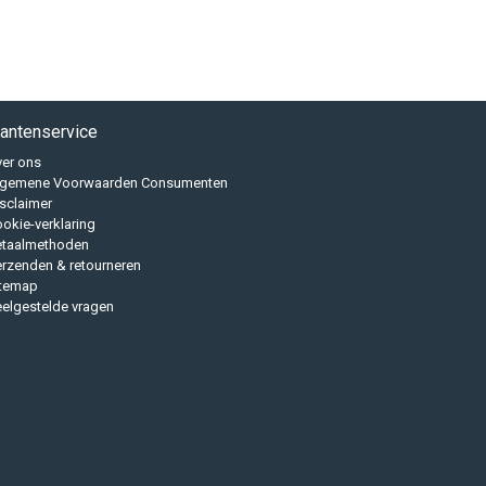
lantenservice
er ons
lgemene Voorwaarden Consumenten
sclaimer
okie-verklaring
etaalmethoden
rzenden & retourneren
itemap
elgestelde vragen