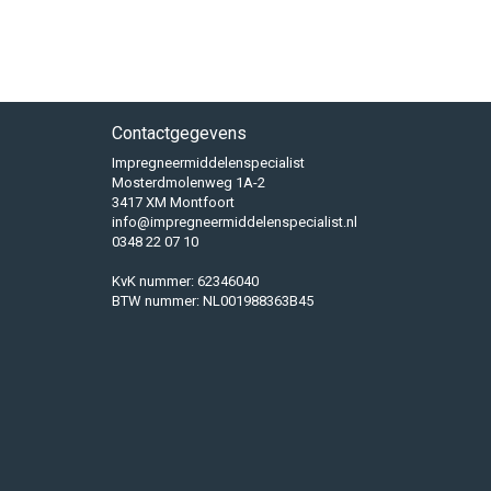
Contactgegevens
Impregneermiddelenspecialist
Mosterdmolenweg 1A-2
3417 XM Montfoort
info@impregneermiddelenspecialist.nl
0348 22 07 10
KvK nummer: 62346040
BTW nummer: NL001988363B45