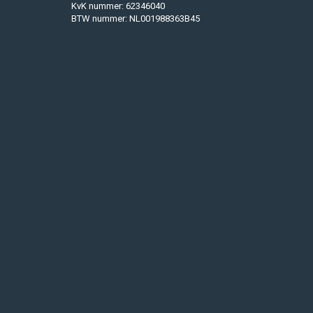
KvK nummer: 62346040
BTW nummer: NL001988363B45