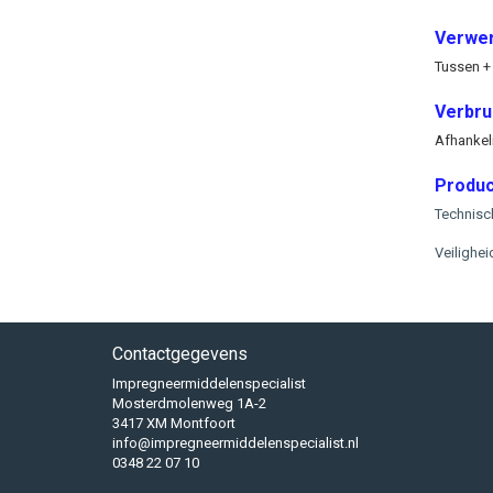
Verwer
Tussen + 
Verbrui
Afhankeli
Produc
Technisc
Veilighe
Contactgegevens
Impregneermiddelenspecialist
Mosterdmolenweg 1A-2
3417 XM Montfoort
info@impregneermiddelenspecialist.nl
0348 22 07 10