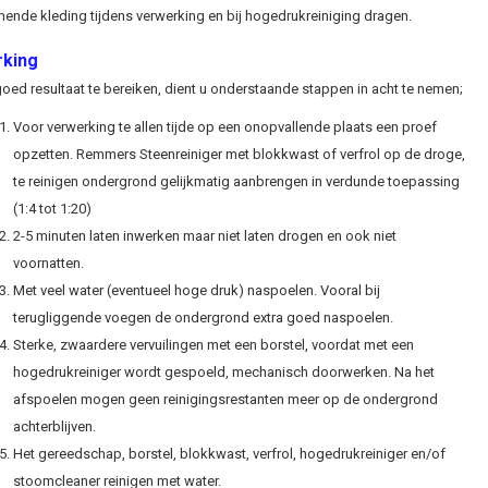
ende kleding tijdens verwerking en bij hogedrukreiniging dragen.
king
ed resultaat te bereiken, dient u onderstaande stappen in acht te nemen;
Voor verwerking te allen tijde op een onopvallende plaats een proef
opzetten. Remmers Steenreiniger met blokkwast of verfrol op de droge,
te reinigen ondergrond gelijkmatig aanbrengen in verdunde toepassing
(1:4 tot 1:20)
2-5 minuten laten inwerken maar niet laten drogen en ook niet
voornatten.
Met veel water (eventueel hoge druk) naspoelen. Vooral bij
terugliggende voegen de ondergrond extra goed naspoelen.
Sterke, zwaardere vervuilingen met een borstel, voordat met een
hogedrukreiniger wordt gespoeld, mechanisch doorwerken. Na het
afspoelen mogen geen reinigingsrestanten meer op de ondergrond
achterblijven.
Het gereedschap, borstel, blokkwast, verfrol, hogedrukreiniger en/of
stoomcleaner reinigen met water.