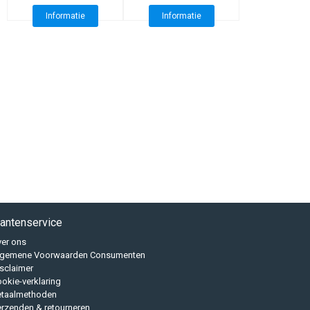
Informatie
Informatie
lantenservice
er ons
lgemene Voorwaarden Consumenten
sclaimer
okie-verklaring
etaalmethoden
rzenden & retourneren