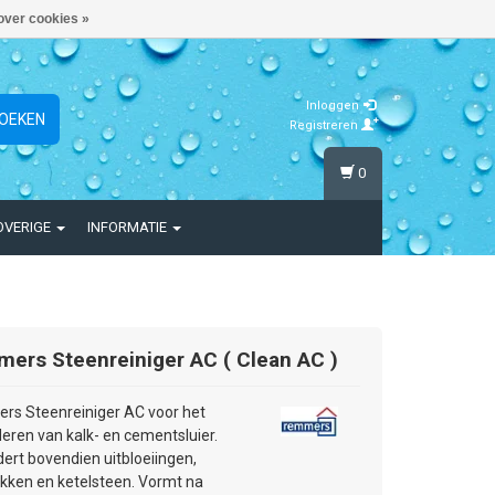
over cookies »
Inloggen
OEKEN
Registreren
0
OVERIGE
INFORMATIE
mers
Steenreiniger AC ( Clean AC )
s Steenreiniger AC voor het
deren van kalk- en cementsluier.
dert bovendien uitbloeiingen,
akken en ketelsteen. Vormt na