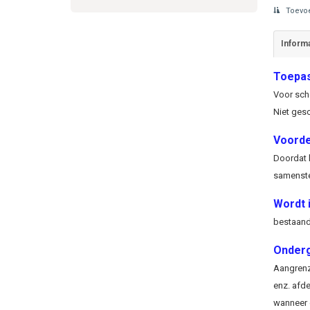
Toevoe
Informa
Toepas
Voor sch
Niet gesc
Voorde
Doordat h
samenstel
Wordt i
bestaand
Onder
Aangrenz
enz. afd
wanneer 