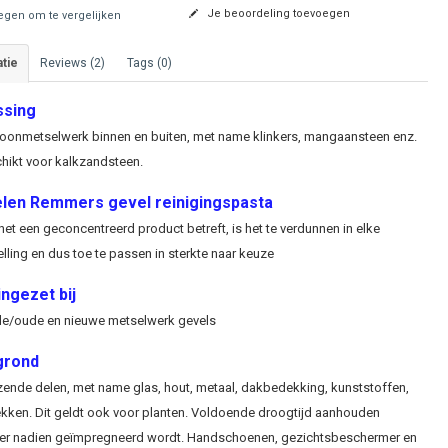
Je beoordeling toevoegen
gen om te vergelijken
tie
Reviews (2)
Tags (0)
sing
oonmetselwerk binnen en buiten, met name klinkers, mangaansteen enz.
hikt voor kalkzandsteen.
len Remmers gevel reinigingspasta
et een geconcentreerd product betreft, is het te verdunnen in elke
ling en dus toe te passen in sterkte naar keuze
ngezet bij
e/oude en nieuwe metselwerk gevels
grond
ende delen, met name glas, hout, metaal, dakbedekking, kunststoffen,
ekken. Dit geldt ook voor planten. Voldoende droogtijd aanhouden
er nadien geïmpregneerd wordt. Handschoenen, gezichtsbeschermer en