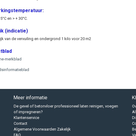
kingstemperatuur:
5°C en > + 30°C.
k (indicatie)
jk van de vervuiling en ondergrond 1 kilo voor 20 m2
tblad
he-merkblad
idsinformatieblad
Meer informatie
K
De gevel of betonvloer professioneel laten reinigen, voegen
Ov
of impregneren?
A
Klantenservice
Di
Contact
Co
Algemene Voorwaarden Zakelijk
B
FAQ
Ve