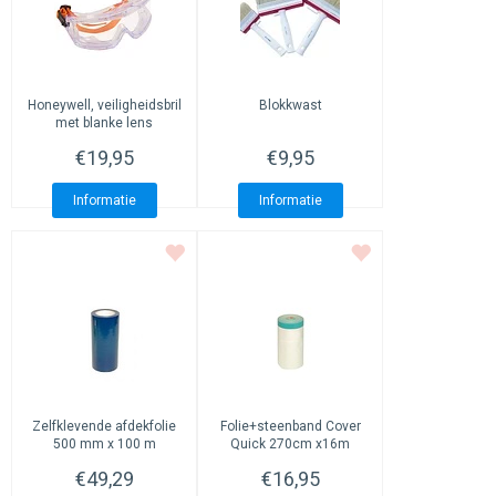
Honeywell, veiligheidsbril
Blokkwast
met blanke lens
€19,95
€9,95
Informatie
Informatie
Zelfklevende afdekfolie
Folie+steenband Cover
500 mm x 100 m
Quick 270cm x16m
€49,29
€16,95