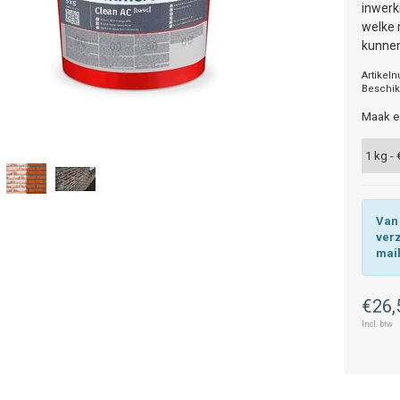
inwerk
welke 
kunnen
Artikel
Beschik
Maak e
Van 
ver
mai
€26,
Incl. btw