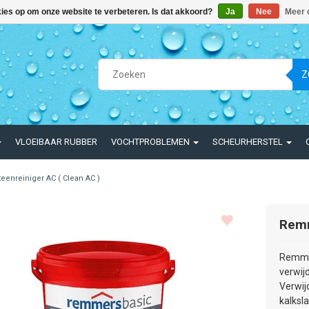
kies op om onze website te verbeteren. Is dat akkoord?
Ja
Nee
Meer 
Z
VLOEIBAAR RUBBER
VOCHTPROBLEMEN
SCHEURHERSTEL
teenreiniger AC ( Clean AC )
Rem
Remmer
verwij
Verwij
kalksl