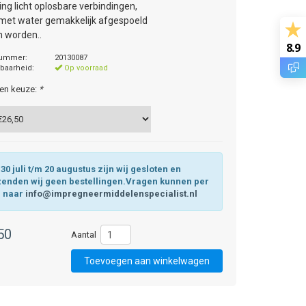
ing licht oplosbare verbindingen,
met water gemakkelijk afgespoeld
 worden..
8.9
nummer:
20130087
baarheid:
Op voorraad
en keuze:
*
30 juli t/m 20 augustus zijn wij gesloten en
zenden wij geen bestellingen.Vragen kunnen per
l naar
info@impregneermiddelenspecialist.nl
50