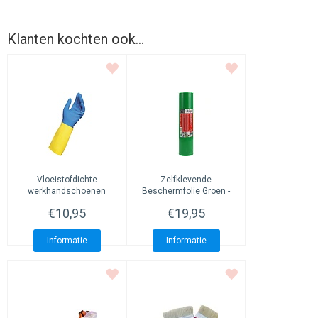
Klanten kochten ook...
Vloeistofdichte
Zelfklevende
werkhandschoenen
Beschermfolie Groen -
Sterke LPDE-folie
€10,95
€19,95
Informatie
Informatie