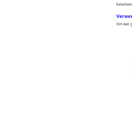
bescherm
Verwer
Om een go