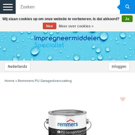
Toggle
navigation
Wij slaan cookies op om onze website te verbeteren. Is dat akkoord?
Ja
Nee
Meer over cookies »
Nederlands
Inloggen
Home
»
Remmers PU Garagevloercoating