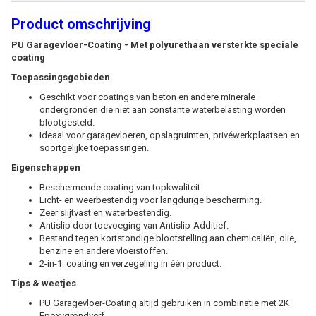
Product omschrijving
PU Garagevloer-Coating -
Met polyurethaan versterkte speciale
coating
Toepassingsgebieden
Geschikt voor coatings van beton en andere minerale
ondergronden die niet aan constante waterbelasting worden
blootgesteld.
Ideaal voor garagevloeren, opslagruimten, privéwerkplaatsen en
soortgelijke toepassingen.
Eigenschappen
Beschermende coating van topkwaliteit.
Licht- en weerbestendig voor langdurige bescherming.
Zeer slijtvast en waterbestendig.
Antislip door toevoeging van Antislip-Additief.
Bestand tegen kortstondige blootstelling aan chemicaliën, olie,
benzine en andere vloeistoffen.
2-in-1: coating en verzegeling in één product.
Tips & weetjes
PU Garagevloer-Coating altijd gebruiken in combinatie met 2K
Epoxygrondverf.