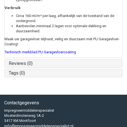
Verbruik
Circa 160 ml/m² per laag, afhankelijk van de toestand van de
ondergrond.
Aanbevolen minimaal 2 lagen voor optimale dekking en
duurzaamheid.
Maak uw garagevloer slijtvast, veilig en duurzaam met PU Garagevloer-
Coating!
Technisch
merkblad PU Garagevloercoating
Reviews (0)
Tags (0)
Contactgegevens
Impregneermiddelenspecialist
Mosterdmolenweg 1A-2
3417 XM Montfoort
info@impregneermiddelenspecialist.nl