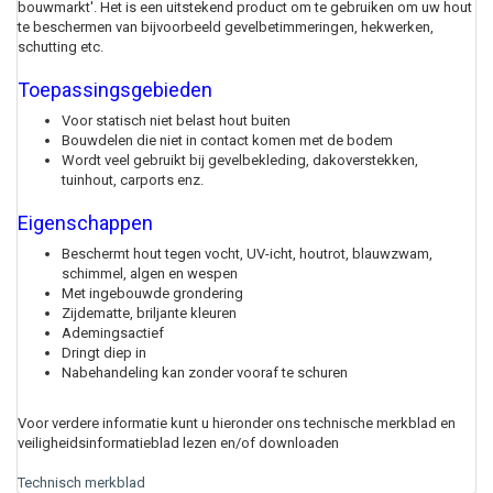
bouwmarkt'. Het is een uitstekend product om te gebruiken om uw hout
te beschermen van bijvoorbeeld gevelbetimmeringen, hekwerken,
schutting etc.
Toepassingsgebieden
Voor statisch niet belast hout buiten
Bouwdelen die niet in contact komen met de bodem
Wordt veel gebruikt bij gevelbekleding, dakoverstekken,
tuinhout, carports enz.
Eigenschappen
Beschermt hout tegen vocht, UV-icht, houtrot, blauwzwam,
schimmel, algen en wespen
Met ingebouwde grondering
Zijdematte, briljante kleuren
Ademingsactief
Dringt diep in
Nabehandeling kan zonder vooraf te schuren
Voor verdere informatie kunt u hieronder ons technische merkblad en
veiligheidsinformatieblad lezen en/of downloaden
Technisch merkblad