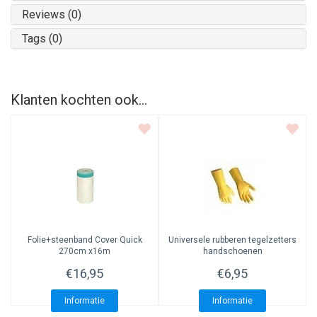
Reviews (0)
Tags (0)
Klanten kochten ook...
Folie+steenband Cover Quick
Universele rubberen tegelzetters
270cm x16m
handschoenen
€16,95
€6,95
Informatie
Informatie