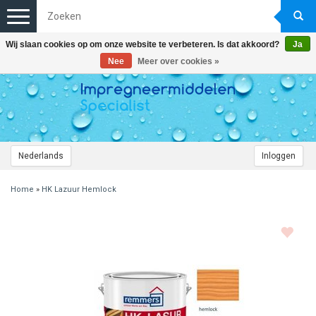
Toggle
navigation
Wij slaan cookies op om onze website te verbeteren. Is dat akkoord?
Ja
Nee
Meer over cookies »
Nederlands
Inloggen
Home
»
HK Lazuur Hemlock