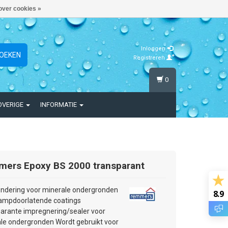
over cookies »
Inloggen
OEKEN
Registreren
0
OVERIGE
INFORMATIE
mers
Epoxy BS 2000 transparant
ondering voor minerale ondergronden
8.9
ampdoorlatende coatings
arante impregnering/sealer voor
le ondergronden Wordt gebruikt voor