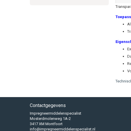
Transpar
Toepass
Al
Tr
Eigensc
Ex
D
R
Vo
Technisc
Contactgegevens
Impregneermiddelenspecialist
Mosterdmolenweg 1A-2
3417 XM Montfoort
info@impregneermiddelenspecialist.nl