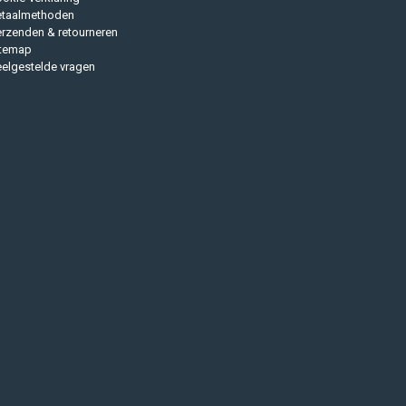
etaalmethoden
rzenden & retourneren
itemap
elgestelde vragen