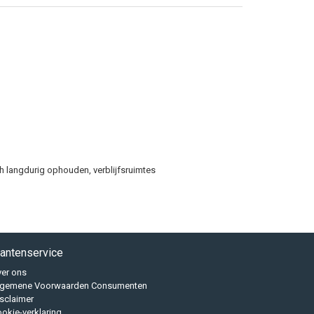
 langdurig ophouden, verblijfsruimtes
lantenservice
er ons
lgemene Voorwaarden Consumenten
sclaimer
okie-verklaring