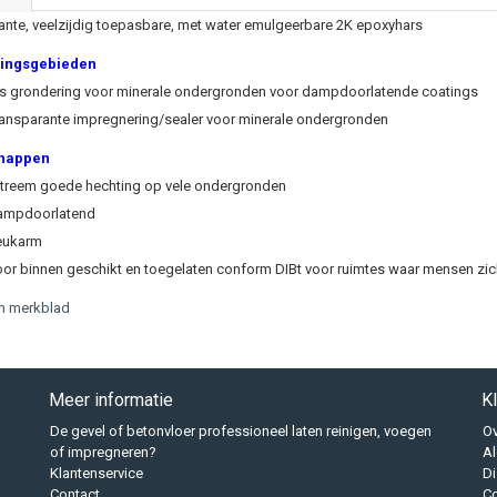
ante, veelzijdig toepasbare, met water emulgeerbare 2K epoxyhars
ingsgebieden
s grondering voor minerale ondergronden voor dampdoorlatende coatings
ansparante impregnering/sealer voor minerale ondergronden
happen
treem goede hechting op vele ondergronden
ampdoorlatend
eukarm
or binnen geschikt en toegelaten conform DIBt voor ruimtes waar mensen zich
h merkblad
Meer informatie
K
De gevel of betonvloer professioneel laten reinigen, voegen
Ov
of impregneren?
A
Klantenservice
Di
Contact
Co