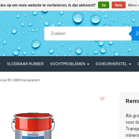
kies op om onze website te verbeteren. Is dat akkoord?
Ja
Nee
Meer 
Z
VLOEIBAAR RUBBER
VOCHTPROBLEMEN
SCHEURHERSTEL
poxy BS 2000 transparant
Rem
Als gr
voor d
Transp
minera