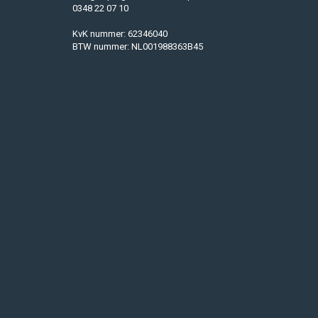
0348 22 07 10
KvK nummer: 62346040
BTW nummer: NL001988363B45