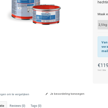
hechti
Maak e
Van 
ver
mai
€119
Incl. btw
Je beoordeling toevoegen
gen om te vergelijken
tie
Reviews (0)
Tags (0)