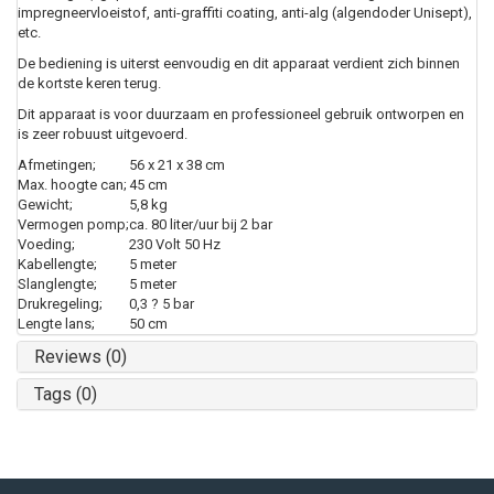
impregneervloeistof, anti-graffiti coating, anti-alg (algendoder Unisept),
etc.
De bediening is uiterst eenvoudig en dit apparaat verdient zich binnen
de kortste keren terug.
Dit apparaat is voor duurzaam en professioneel gebruik ontworpen en
is zeer robuust uitgevoerd.
Afmetingen;
56 x 21 x 38 cm
Max. hoogte can;
45 cm
Gewicht;
5,8 kg
Vermogen pomp;
ca. 80 liter/uur bij 2 bar
Voeding;
230 Volt 50 Hz
Kabellengte;
5 meter
Slanglengte;
5 meter
Drukregeling;
0,3 ? 5 bar
Lengte lans;
50 cm
Reviews (0)
Tags (0)