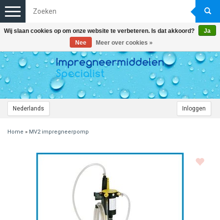
Toggle
navigation
Wij slaan cookies op om onze website te verbeteren. Is dat akkoord?
Ja
Nee
Meer over cookies »
Nederlands
Inloggen
Home
»
MV2 impregneerpomp