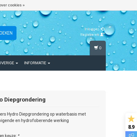
over cookies »
Inloggen
OEKEN
Registreren
0
OVERIGE
INFORMATIE
o Diepgrondering
s Hydro Diepgrondering op waterbasis met
vigende en hydrofoberende werking
8.9
en keuze:
*