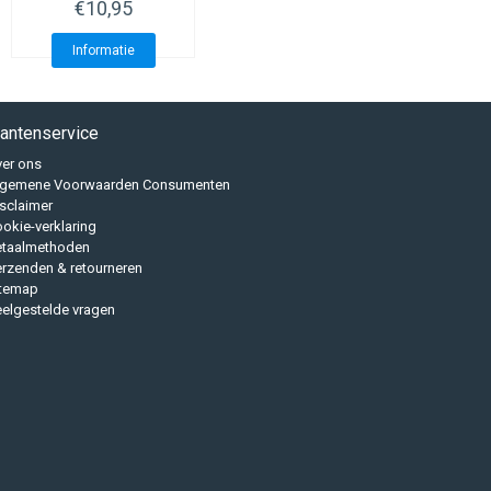
€10,95
Informatie
lantenservice
er ons
lgemene Voorwaarden Consumenten
sclaimer
okie-verklaring
etaalmethoden
rzenden & retourneren
itemap
elgestelde vragen