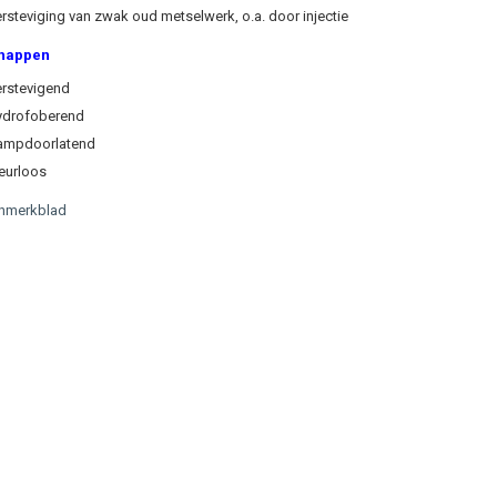
rsteviging van zwak oud metselwerk, o.a. door injectie
happen
rstevigend
ydrofoberend
ampdoorlatend
eurloos
hmerkblad