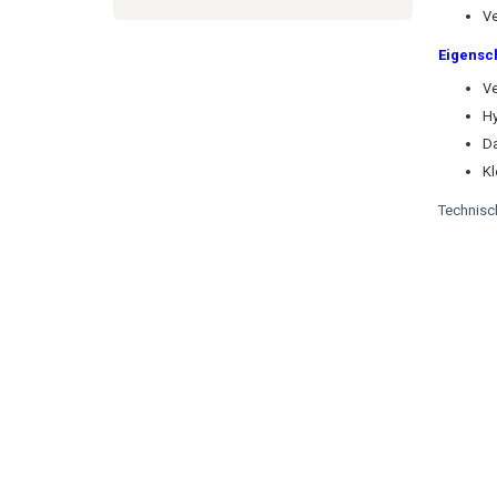
Ve
Eigensc
Ve
H
D
Kl
Technisc