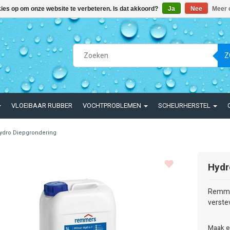
kies op om onze website te verbeteren. Is dat akkoord?
Ja
Nee
Meer 
Z
VLOEIBAAR RUBBER
VOCHTPROBLEMEN
SCHEURHERSTEL
ydro Diepgrondering
Hydr
Remmer
verste
Maak e