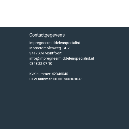
Contactgegevens
Impregneermiddelenspecialist
Mosterdmolenweg 1A-2
3417 XM Montfoort
info@impregneermiddelenspecialist.nl
0348 22 07 10
KvK nummer: 62346040
BTW nummer: NL001988363B45