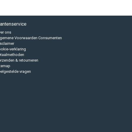
lantenservice
er ons
lgemene Voorwaarden Consumenten
sclaimer
okie-verklaring
etaalmethoden
rzenden & retourneren
itemap
elgestelde vragen