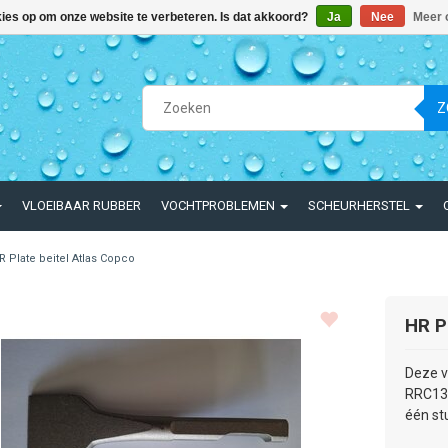
kies op om onze website te verbeteren. Is dat akkoord?
Ja
Nee
Meer 
Z
VLOEIBAAR RUBBER
VOCHTPROBLEMEN
SCHEURHERSTEL
R Plate beitel Atlas Copco
HR P
Deze v
RRC13 
één st