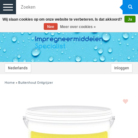
Toggle
navigation
Wij slaan cookies op om onze website te verbeteren. Is dat akkoord?
Ja
Nee
Meer over cookies »
Nederlands
Inloggen
Home
»
Buitenhout Ontgrijzer