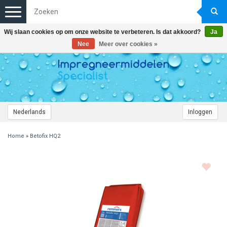
Toggle
navigation
Wij slaan cookies op om onze website te verbeteren. Is dat akkoord?
Ja
Nee
Meer over cookies »
Nederlands
Inloggen
Home
»
Betofix HQ2