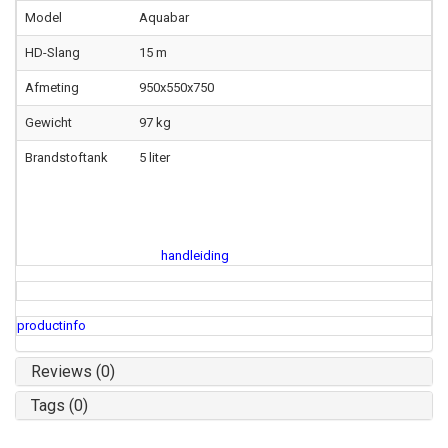
Model
Aquabar
HD-Slang
15 m
Afmeting
950x550x750
Gewicht
97 kg
Brandstoftank
5 liter
handleiding
productinfo
Reviews (0)
Tags (0)