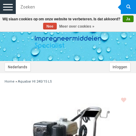
Toggle
navigation
Wij slaan cookies op om onze website te verbeteren. Is dat akkoord?
Ja
Nee
Meer over cookies »
Nederlands
Inloggen
Home
»
Aquabar HI 240/15 LS