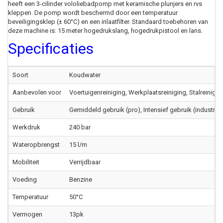
heeft een 3-cilinder vololiebadpomp met keramische plunjers en rvs
kleppen. De pomp wordt beschermd door een temperatuur
beveiligingsklep (± 60°C) en een inlaatfilter. Standaard toebehoren van
deze machine is: 15 meter hogedrukslang, hogedrukpistool en lans.
Specificaties
Soort
Koudwater
Aanbevolen voor
Voertuigenreiniging, Werkplaatsreiniging, Stalreinigin
Gebruik
Gemiddeld gebruik (pro), Intensief gebruik (industriee
Werkdruk
240 bar
Wateropbrengst
15 l/m
Mobiliteit
Verrijdbaar
Voeding
Benzine
Temperatuur
50°C
Vermogen
13pk