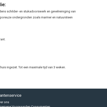
ie:
dens schilder- en stukadoorswerk en gevelreiniging van
ij poreuze ondergronden zoals marmer en natuursteen
ant.
huis ingezet. Tot een maximale tijd van 3 weken.
lantenservice
er ons
lgemene Voorwaarden Consumenten