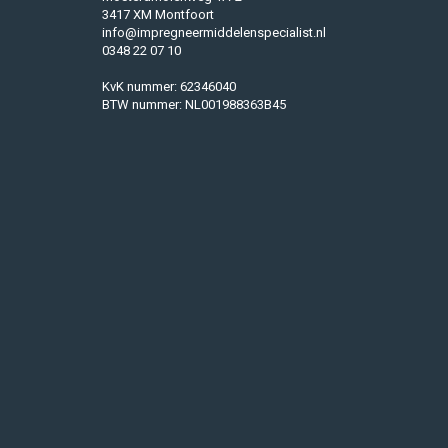
3417 XM Montfoort
info@impregneermiddelenspecialist.nl
0348 22 07 10
KvK nummer: 62346040
BTW nummer: NL001988363B45