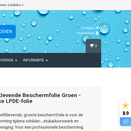
over cookies »
Inloggen
OEKEN
Registreren
0
OVERIGE
INFORMATIE
klevende Beschermfolie Groen -
ke LPDE-folie
8.9
elfklevende, groene beschermfolie is voor de
rming tijdens schilder-, stukadoorswerk en
einiging. Voor een professionele bescherming.