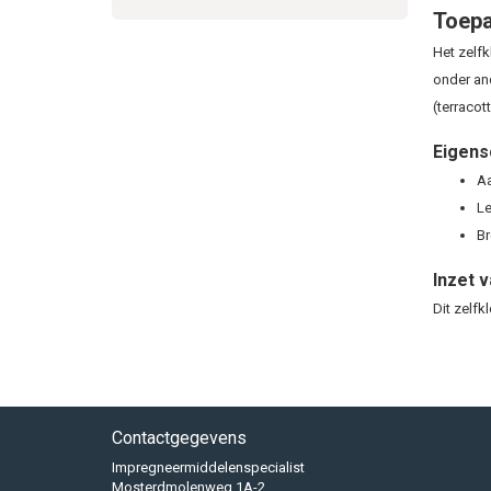
Toepa
Het zelf
onder an
(terracot
Eigens
Aa
Le
Br
Inzet 
Dit zelfk
Contactgegevens
Impregneermiddelenspecialist
Mosterdmolenweg 1A-2