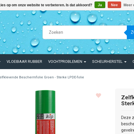
kies op om onze website te verbeteren. Is dat akkoord?
Ja
Nee
Meer 
Z
VLOEIBAAR RUBBER
VOCHTPROBLEMEN
SCHEURHERSTEL
elfklevende Beschermfolie Groen - Sterke LPDE-folie
Zelf
Ster
Deze z
besche
gevelr