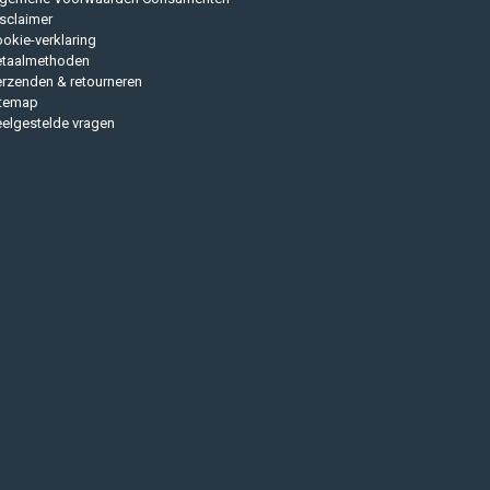
sclaimer
okie-verklaring
etaalmethoden
rzenden & retourneren
itemap
elgestelde vragen