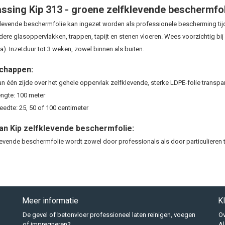
ssing Kip 313 - groene zelfklevende beschermfol
klevende beschermfolie kan ingezet worden als professionele bescherming tij
dere glasoppervlakken, trappen, tapijt en stenen vloeren. Wees voorzichtig b
ta). Inzetduur tot 3 weken, zowel binnen als buiten.
chappen:
n één zijde over het gehele oppervlak zelfklevende, sterke LDPE-folie transpar
ngte: 100 meter
eedte: 25, 50 of 100 centimeter
van Kip zelfklevende beschermfolie:
levende beschermfolie wordt zowel door professionals als door particulieren t
Meer informatie
K
De gevel of betonvloer professioneel laten reinigen, voegen
Ov
of impregneren?
A