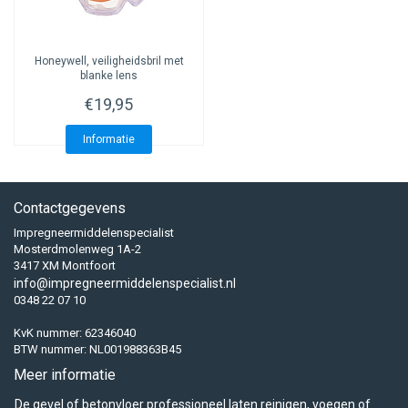
Honeywell, veiligheidsbril met
blanke lens
€19,95
Informatie
Contactgegevens
Impregneermiddelenspecialist
Mosterdmolenweg 1A-2
3417 XM Montfoort
info@impregneermiddelenspecialist.nl
0348 22 07 10
KvK nummer: 62346040
BTW nummer: NL001988363B45
Meer informatie
De gevel of betonvloer professioneel laten reinigen, voegen of