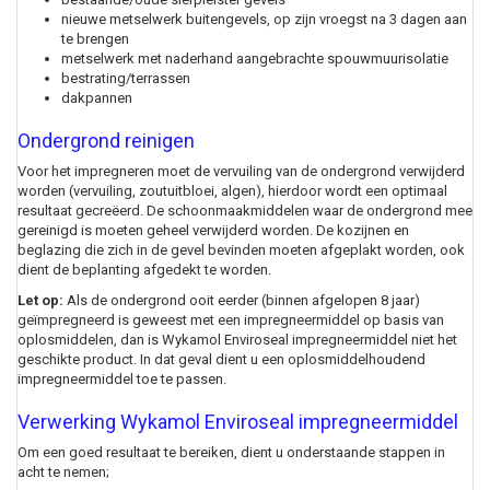
nieuwe metselwerk buitengevels, op zijn vroegst na 3 dagen aan
te brengen
metselwerk met naderhand aangebrachte spouwmuurisolatie
bestrating/terrassen
dakpannen
Ondergrond reinigen
Voor het impregneren moet de vervuiling van de ondergrond verwijderd
worden (vervuiling, zoutuitbloei, algen), hierdoor wordt een optimaal
resultaat gecreëerd. De schoonmaakmiddelen waar de ondergrond mee
gereinigd is moeten geheel verwijderd worden. De kozijnen en
beglazing die zich in de gevel bevinden moeten afgeplakt worden, ook
dient de beplanting afgedekt te worden.
Let op:
Als de ondergrond ooit eerder (binnen afgelopen 8 jaar)
geïmpregneerd is geweest met een impregneermiddel op basis van
oplosmiddelen, dan is Wykamol Enviroseal impregneermiddel niet het
geschikte product. In dat geval dient u een oplosmiddelhoudend
impregneermiddel toe te passen.
Verwerking
Wykamol Enviroseal impregneermiddel
Om een goed resultaat te bereiken, dient u onderstaande stappen in
acht te nemen;