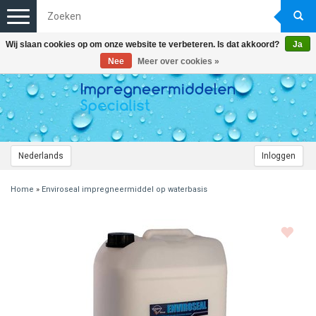
Toggle
navigation
Wij slaan cookies op om onze website te verbeteren. Is dat akkoord?
Ja
Nee
Meer over cookies »
Nederlands
Inloggen
Home
»
Enviroseal impregneermiddel op waterbasis