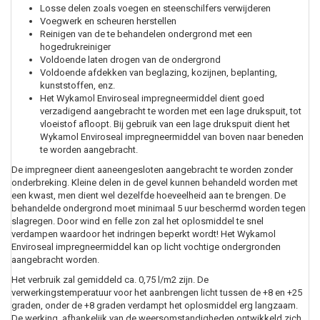
Losse delen zoals voegen en steenschilfers verwijderen
Voegwerk en scheuren herstellen
Reinigen van de te behandelen ondergrond met een
hogedrukreiniger
Voldoende laten drogen van de ondergrond
Voldoende afdekken van beglazing, kozijnen, beplanting,
kunststoffen, enz.
Het Wykamol Enviroseal impregneermiddel dient goed
verzadigend aangebracht te worden met een lage drukspuit, tot
vloeistof afloopt. Bij gebruik van een lage drukspuit dient het
Wykamol Enviroseal impregneermiddel van boven naar beneden
te worden aangebracht.
De impregneer dient aaneengesloten aangebracht te worden zonder
onderbreking. Kleine delen in de gevel kunnen behandeld worden met
een kwast, men dient wel dezelfde hoeveelheid aan te brengen. De
behandelde ondergrond moet minimaal 5 uur beschermd worden tegen
slagregen. Door wind en felle zon zal het oplosmiddel te snel
verdampen waardoor het indringen beperkt wordt! Het Wykamol
Enviroseal impregneermiddel kan op licht vochtige ondergronden
aangebracht worden.
Het verbruik zal gemiddeld ca. 0,75 l/m2 zijn. De
verwerkingstemperatuur voor het aanbrengen licht tussen de +8 en +25
graden, onder de +8 graden verdampt het oplosmiddel erg langzaam.
De werking, afhankelijk van de weersomstandigheden ontwikkeld zich