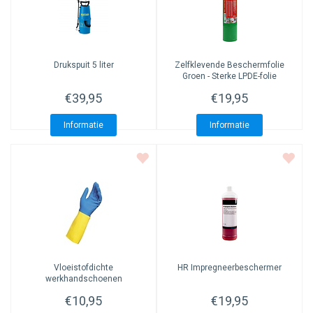
Drukspuit 5 liter
Zelfklevende Beschermfolie
Groen - Sterke LPDE-folie
€39,95
€19,95
Informatie
Informatie
Vloeistofdichte
HR Impregneerbeschermer
werkhandschoenen
€10,95
€19,95