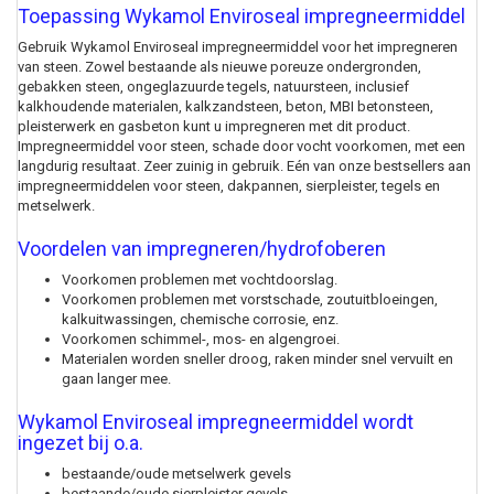
Toepassing Wykamol Enviroseal impregneermiddel
Gebruik Wykamol Enviroseal impregneermiddel voor het impregneren
van steen. Zowel bestaande als nieuwe poreuze ondergronden,
gebakken steen, ongeglazuurde tegels, natuursteen, inclusief
kalkhoudende materialen, kalkzandsteen, beton, MBI betonsteen,
pleisterwerk en gasbeton kunt u impregneren met dit product.
Impregneermiddel voor steen, schade door vocht voorkomen, met een
langdurig resultaat. Zeer zuinig in gebruik. Eén van onze bestsellers aan
impregneermiddelen voor steen, dakpannen, sierpleister, tegels en
metselwerk.
Voordelen van impregneren/hydrofoberen
Voorkomen problemen met vochtdoorslag.
Voorkomen problemen met vorstschade, zoutuitbloeingen,
kalkuitwassingen, chemische corrosie, enz.
Voorkomen schimmel-, mos- en algengroei.
Materialen worden sneller droog, raken minder snel vervuilt en
gaan langer mee.
Wykamol Enviroseal impregneermiddel wordt
ingezet bij o.a.
bestaande/oude metselwerk gevels
bestaande/oude sierpleister gevels