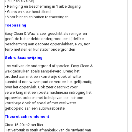
• Zuur en alkalivrij
• Reiniging en bescherming in 1 arbeidsgang
• Glans en kleur herstellend
• Voor binnen en buiten toepassingen
Toepassing
Easy Clean & Wax is zeer geschikt als reiniger en
geeft de behandelde ondergrond een tijdelijke
bescherming aan gecoate oppervlakken, RVS, non
ferro metalen en kunststof ondergronden
Gebruiksaanwijzing
Los vuil van de ondergrond afspoelen. Easy Clean &
wax gebruiken zoals aangeleverd. Breng het
product aan met een korrelvrije doek of witte
kunststof non woven pad en verdeel het gelijkmatig
over het oppervlak. Ook zeer geschikt voor
verwerking met een poetsmachine.na indroging het
oppervlak poleren met behulp van een schone
korrelvrije doek of spoel af met veel water
gekoppeld aan een autowasborstel.
Theoretisch rendement
Circa 15-20 m2 per liter.
Het verbruik is sterk afhankelijk van de ruwheid van