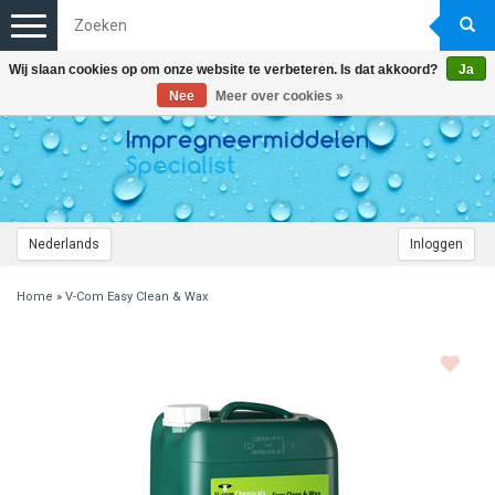
Toggle
navigation
Wij slaan cookies op om onze website te verbeteren. Is dat akkoord?
Ja
Nee
Meer over cookies »
Nederlands
Inloggen
Home
»
V-Com Easy Clean & Wax