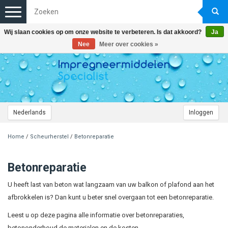
Toggle
navigation
Wij slaan cookies op om onze website te verbeteren. Is dat akkoord?
Ja
Nee
Meer over cookies »
Nederlands
Inloggen
Home
/
Scheurherstel
/
Betonreparatie
Betonreparatie
U heeft last van beton wat langzaam van uw balkon of plafond aan het
afbrokkelen is? Dan kunt u beter snel overgaan tot een betonreparatie.
Leest u op deze pagina alle informatie over betonreparaties,
betononderhoud de materialen en de kosten.