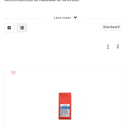
Wanneer beton repareren?
Lees meer
Betonreparatie is nodig wanneer er gaten in het beton komen en/of als
Standaard
betonrot optreedt. Als betonnen elementen zoals uw balkon stuk gaan
of betonrot bevatten dan betekent het een ramp voor voor het kader van
het huis.
1
2
Wat is betonrot?
Hoe kunt u zien of u last heeft van betonrot? Omdat er in uw balkon of
fundering staal is verwerkt om zo stevigheid te creëren kan het staal
gaan roesten en gaan uitzetten.
Op het moment dat het staal uitzet zal het beton los knappen en schade
veroorzaken door loszittende delen.
Als het beton niet goed dicht meer staat of er zitten kleine scheurtjes in
het beton dan kan beton gemakkelijk water aanzuigen en het
wapeningsstaal gaan roesten zodat er betonrot ontstaat.