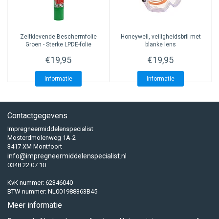
Zelfklevende Beschermfolie
Honeywell, veiligheidsbril met
Groen - Sterke LPDE-folie
blanke lens
€19,95
€19,95
Informatie
Informatie
Contactgegevens
Impregneermiddelenspecialist
Mosterdmolenweg 1A-2
3417 XM Montfoort
info@impregneermiddelenspecialist.nl
0348 22 07 10
KvK nummer: 62346040
BTW nummer: NL001988363B45
Meer informatie