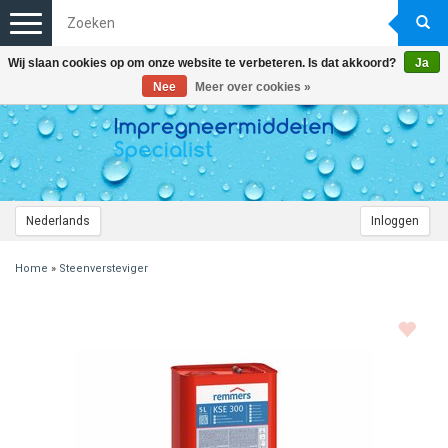
Toggle
navigation
Wij slaan cookies op om onze website te verbeteren. Is dat akkoord?
Ja
Nee
Meer over cookies »
Nederlands
Inloggen
Home
»
Steenversteviger