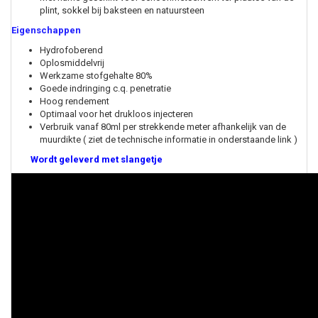
plint, sokkel bij baksteen en natuursteen
Eigenschappen
Hydrofoberend
Oplosmiddelvrij
Werkzame stofgehalte 80%
Goede indringing c.q. penetratie
Hoog rendement
Optimaal voor het drukloos injecteren
Verbruik vanaf 80ml per strekkende meter afhankelijk van de
muurdikte ( ziet de technische informatie in onderstaande link )
Wordt geleverd met slangetje