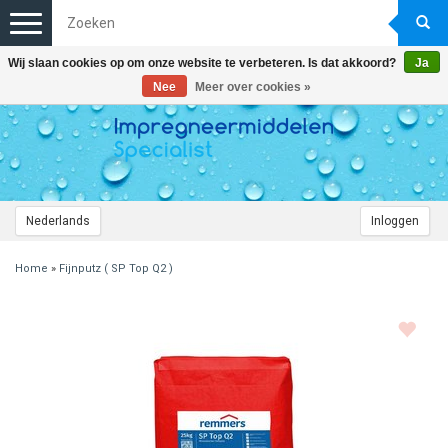
Toggle
navigation
Wij slaan cookies op om onze website te verbeteren. Is dat akkoord?
Ja
Nee
Meer over cookies »
Nederlands
Inloggen
Home
»
Fijnputz ( SP Top Q2 )