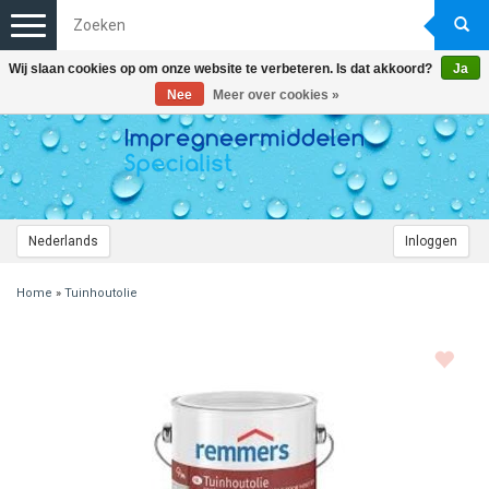
Toggle
navigation
Wij slaan cookies op om onze website te verbeteren. Is dat akkoord?
Ja
Nee
Meer over cookies »
Nederlands
Inloggen
Home
»
Tuinhoutolie