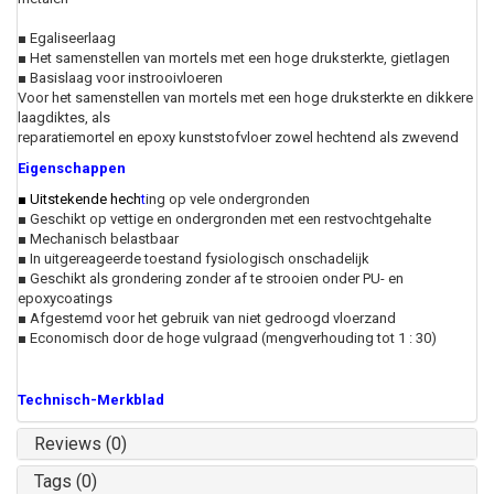
■ Egaliseerlaag
■ Het samenstellen van mortels met een hoge druksterkte, gietlagen
■ Basislaag voor instrooivloeren
Voor het samenstellen van mortels met een hoge druksterkte en dikkere
laagdiktes, als
reparatiemortel en epoxy kunststofvloer zowel hechtend als zwevend
Eigenschappen
■ Uitstekende hech
t
ing op vele ondergronden
■ Geschikt op vettige en ondergronden met een restvochtgehalte
■ Mechanisch belastbaar
■ In uitgereageerde toestand fysiologisch onschadelijk
■ Geschikt als grondering zonder af te strooien onder PU- en
epoxycoatings
■ Afgestemd voor het gebruik van niet gedroogd vloerzand
■ Economisch door de hoge vulgraad (mengverhouding tot 1 : 30)
Technisch-Merkblad
Reviews (0)
Tags (0)