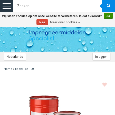
Toggle
navigation
Wij slaan cookies op om onze website te verbeteren. Is dat akkoord?
Ja
Nee
Meer over cookies »
Nederlands
Inloggen
Home
»
Epoxy Fas 100