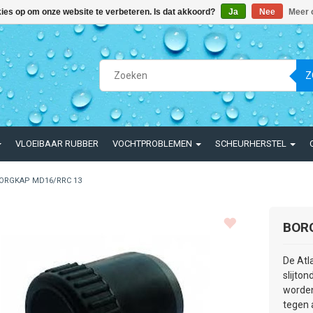
kies op om onze website te verbeteren. Is dat akkoord?
Ja
Nee
Meer 
Z
VLOEIBAAR RUBBER
VOCHTPROBLEMEN
SCHEURHERSTEL
ORGKAP MD16/RRC 13
BOR
De Atl
slijto
worden
tegen a