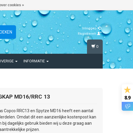
over cookies »
Inloggen
OEKEN
Registreren
0
OVERIGE
INFORMATIE
GKAP MD16/RRC 13
8.9
as Copco RRC13 en Spytze MD16 heeft een aantal
nderdelen. Omdat dit een aanzienlijke kostenpost kan
 bij dagelijks gebruik bieden wij u deze graag aan
antrekkelijke prijzen.