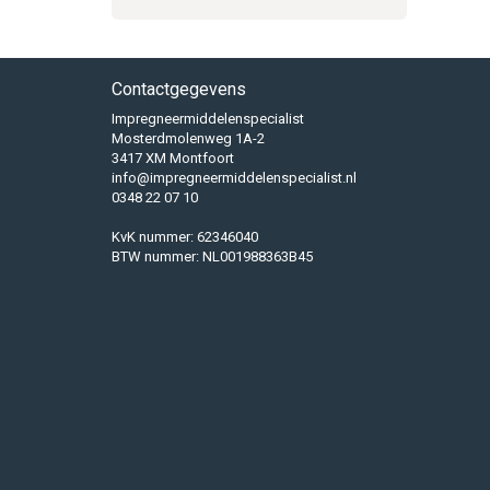
Contactgegevens
Impregneermiddelenspecialist
Mosterdmolenweg 1A-2
3417 XM Montfoort
info@impregneermiddelenspecialist.nl
0348 22 07 10
KvK nummer: 62346040
BTW nummer: NL001988363B45