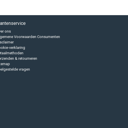
lantenservice
er ons
lgemene Voorwaarden Consumenten
sclaimer
okie-verklaring
etaalmethoden
rzenden & retourneren
itemap
elgestelde vragen