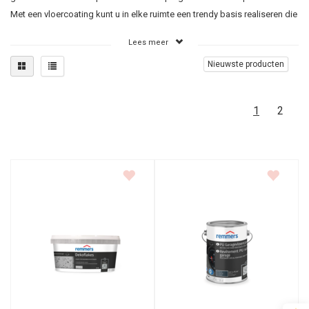
Met een vloercoating kunt u in elke ruimte een trendy basis realiseren die
hygiënisch en gebruiksvriendelijk is in het onderhoud. Wij hebben voor u
Lees meer
alle benodigde producten. En u heeft keuze uit alle RAL-kleuren bij dit
Nieuwste producten
vloertype. Bij de verschillende producten staan verdere specificaties
vermeld net als enkele toepassingsvoorbeelden. U selecteert eenvoudig
het gewenste product, bepaalt de kleur om vervolgens uw bestelling
1
2
met een paar muisklikken te plaatsen.