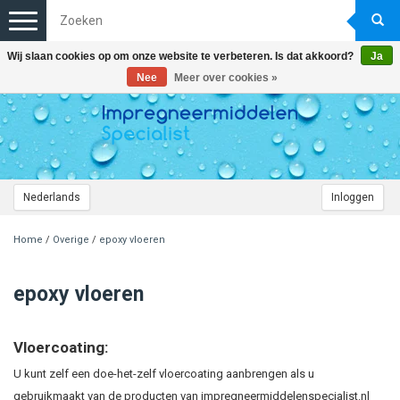
Toggle
navigation
Wij slaan cookies op om onze website te verbeteren. Is dat akkoord?
Ja
Nee
Meer over cookies »
Nederlands
Inloggen
Home
/
Overige
/
epoxy vloeren
epoxy vloeren
Vloercoating:
U kunt zelf een doe-het-zelf vloercoating aanbrengen als u
gebruikmaakt van de producten van impregneermiddelenspecialist.nl